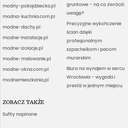
gruntowe – na co zwrócić
modny-pokojdziecka.pl
uwagę?
modna-kuchnia.com.pl
Precyzyjne wykończenie
modne-dachy.pl
ścian dzięki
modne-instalacje.pl
profesjonalnym
modne-izolacje.pl
szpachelkom i pacom
murarskim
modne-malowanie.pl
Biura na wynajem w sercu
modne-okna.com.pl
Wrocławia – wygoda i
modnemieszkania.pl
prestiż w jednym miejscu
ZOBACZ TAKŻE
Sufity napinane