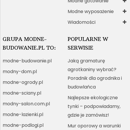
Modne gotowanie
Modne wyposażenie
Wiadomości
GRUPA MODNE-
POPULARNE W
BUDOWANIE.PL TO:
SERWISIE
modne-budowanie.pl
Jaką gramaturę
agrotkaniny wybrać?
modny-dom.pl
Poradnik dla ogrodnika i
modne-ogrody.pl
budowlańca
modne-sciany.pl
Najlepsze ekologiczne
modny-salon.com.pl
tynki – podpowiadamy,
modne-lazienki.pl
gdzie je zamówisz!
modne-podlogi.pl
Mur oporowy a warunki