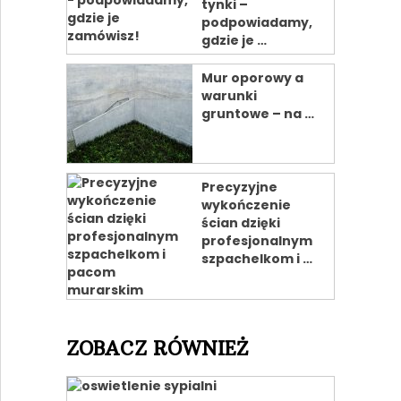
tynki –
podpowiadamy,
gdzie je …
Mur oporowy a
warunki
gruntowe – na …
Precyzyjne
wykończenie
ścian dzięki
profesjonalnym
szpachelkom i …
ZOBACZ RÓWNIEŻ