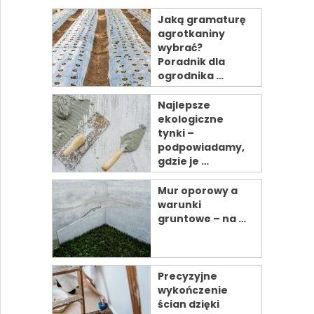
Jaką gramaturę
agrotkaniny
wybrać?
Poradnik dla
ogrodnika …
Najlepsze
ekologiczne
tynki –
podpowiadamy,
gdzie je …
Mur oporowy a
warunki
gruntowe – na …
Precyzyjne
wykończenie
ścian dzięki