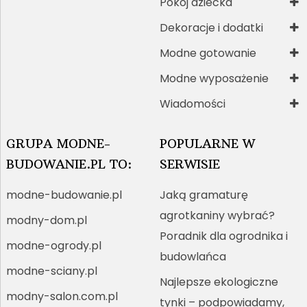
Pokój dziecka
Dekoracje i dodatki
Modne gotowanie
Modne wyposażenie
Wiadomości
GRUPA MODNE-
POPULARNE W
BUDOWANIE.PL TO:
SERWISIE
modne-budowanie.pl
Jaką gramaturę
agrotkaniny wybrać?
modny-dom.pl
Poradnik dla ogrodnika i
modne-ogrody.pl
budowlańca
modne-sciany.pl
Najlepsze ekologiczne
modny-salon.com.pl
tynki – podpowiadamy,