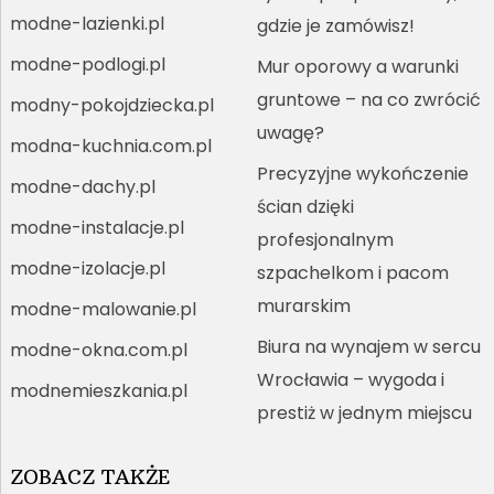
modne-lazienki.pl
gdzie je zamówisz!
modne-podlogi.pl
Mur oporowy a warunki
gruntowe – na co zwrócić
modny-pokojdziecka.pl
uwagę?
modna-kuchnia.com.pl
Precyzyjne wykończenie
modne-dachy.pl
ścian dzięki
modne-instalacje.pl
profesjonalnym
modne-izolacje.pl
szpachelkom i pacom
murarskim
modne-malowanie.pl
Biura na wynajem w sercu
modne-okna.com.pl
Wrocławia – wygoda i
modnemieszkania.pl
prestiż w jednym miejscu
ZOBACZ TAKŻE