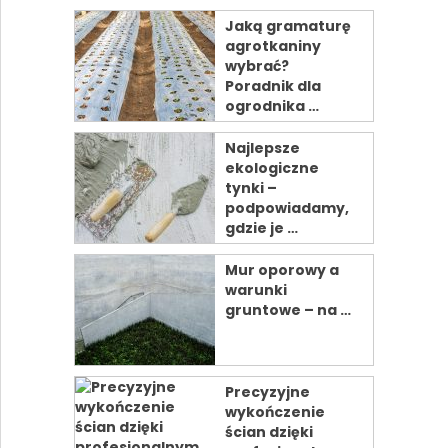
Jaką gramaturę
agrotkaniny
wybrać?
Poradnik dla
ogrodnika …
Najlepsze
ekologiczne
tynki –
podpowiadamy,
gdzie je …
Mur oporowy a
warunki
gruntowe – na …
Precyzyjne
wykończenie
ścian dzięki