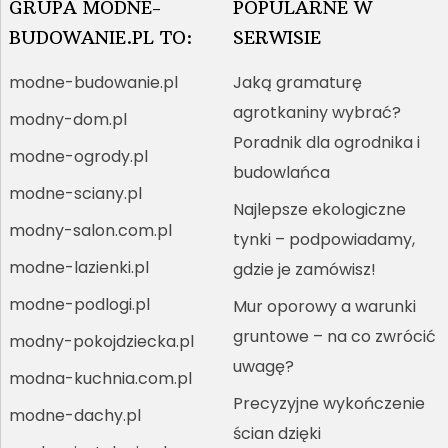
GRUPA MODNE-
POPULARNE W
BUDOWANIE.PL TO:
SERWISIE
modne-budowanie.pl
Jaką gramaturę
agrotkaniny wybrać?
modny-dom.pl
Poradnik dla ogrodnika i
modne-ogrody.pl
budowlańca
modne-sciany.pl
Najlepsze ekologiczne
modny-salon.com.pl
tynki – podpowiadamy,
modne-lazienki.pl
gdzie je zamówisz!
modne-podlogi.pl
Mur oporowy a warunki
gruntowe – na co zwrócić
modny-pokojdziecka.pl
uwagę?
modna-kuchnia.com.pl
Precyzyjne wykończenie
modne-dachy.pl
ścian dzięki