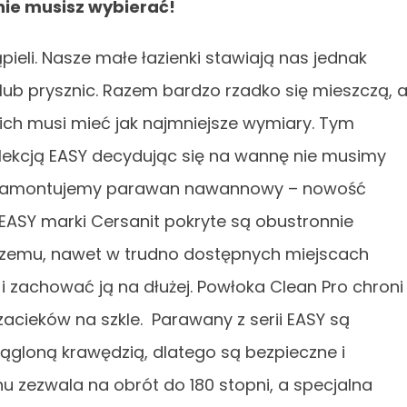
nie musisz wybierać!
pieli. Nasze małe łazienki stawiają nas jednak
ub prysznic. Razem bardzo rzadko się mieszczą, 
z nich musi mieć jak najmniejsze wymiary. Tym
lekcją EASY decydując się na wannę nie musimy
że zamontujemy parawan nawannowy – nowość
EASY marki Cersanit pokryte są obustronnie
 czemu, nawet w trudno dostępnych miejscach
 zachować ją na dłużej. Powłoka Clean Pro chroni
acieków na szkle. Parawany z serii EASY są
gloną krawędzią, dlatego są bezpieczne i
u zezwala na obrót do 180 stopni, a specjalna