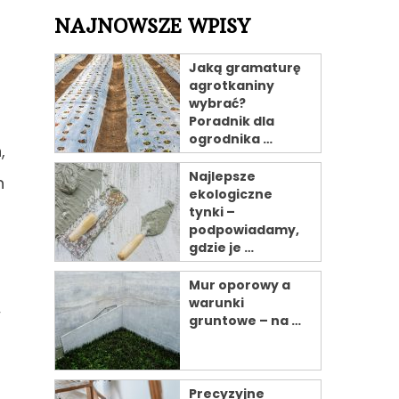
NAJNOWSZE WPISY
Jaką gramaturę
agrotkaniny
wybrać?
Poradnik dla
ogrodnika …
,
Najlepsze
h
ekologiczne
tynki –
podpowiadamy,
gdzie je …
Mur oporowy a
warunki
w
gruntowe – na …
Precyzyjne