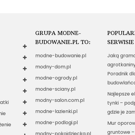
GRUPA MODNE-
POPULAR
BUDOWANIE.PL TO:
SERWISIE
modne-budowanie.pl
Jaką grama
agrotkanin
modny-dom.pl
Poradnik dl
modne-ogrody.pl
budowlańc
modne-sciany.pl
Najlepsze e
modny-salon.com.pl
atki
tynki – po
modne-lazienki.pl
gdzie je za
nie
modne-podlogi.pl
Mur oporow
enie
gruntowe –
modny-pokojdziecka.pl