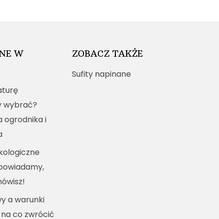
NE W
ZOBACZ TAKŻE
Sufity napinane
turę
y wybrać?
a ogrodnika i
a
kologiczne
dpowiadamy,
mówisz!
y a warunki
 na co zwrócić