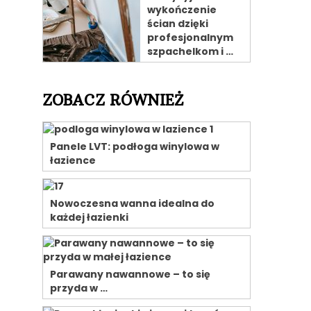
wykończenie
ścian dzięki
profesjonalnym
szpachelkom i …
ZOBACZ RÓWNIEŻ
ą
Panele LVT: podłoga winylowa w
łazience
Nowoczesna wanna idealna do
każdej łazienki
Parawany nawannowe – to się
przyda w …