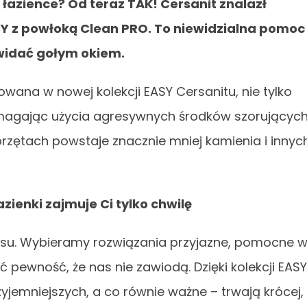
łazience? Od teraz TAK! Cersanit znalazł
SY z powłoką Clean PRO. To niewidzialna pomoc
 widać gołym okiem.
ana w nowej kolekcji EASY Cersanitu, nie tylko
ymagając użycia agresywnych środków szorujących
przętach powstaje znacznie mniej kamienia i innyc
azienki zajmuje Ci tylko chwilę
asu. Wybieramy rozwiązania przyjazne, pomocne 
ewność, że nas nie zawiodą. Dzięki kolekcji EASY
rzyjemniejszych, a co równie ważne – trwają krócej,