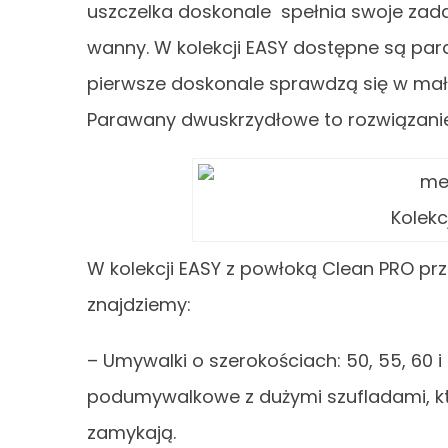
uszczelka doskonale spełnia swoje zadan
wanny. W kolekcji EASY dostępne są pa
pierwsze doskonale sprawdzą się w mały
Parawany dwuskrzydłowe to rozwiązani
Kolekc
W kolekcji EASY z powłoką Clean PRO p
znajdziemy:
– Umywalki o szerokościach: 50, 55, 60 
podumywalkowe z dużymi szufladami, które
zamykają.