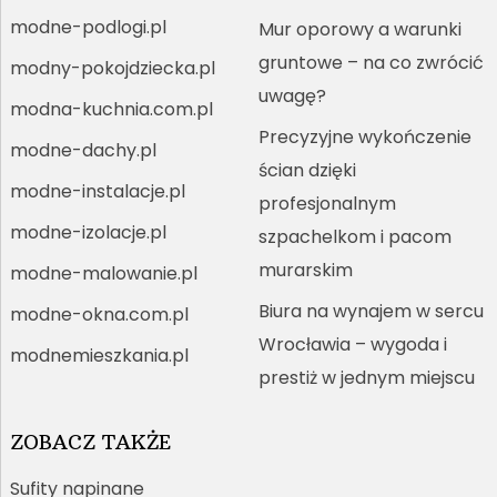
modne-podlogi.pl
Mur oporowy a warunki
gruntowe – na co zwrócić
modny-pokojdziecka.pl
uwagę?
modna-kuchnia.com.pl
Precyzyjne wykończenie
modne-dachy.pl
ścian dzięki
modne-instalacje.pl
profesjonalnym
modne-izolacje.pl
szpachelkom i pacom
murarskim
modne-malowanie.pl
Biura na wynajem w sercu
modne-okna.com.pl
Wrocławia – wygoda i
modnemieszkania.pl
prestiż w jednym miejscu
ZOBACZ TAKŻE
Sufity napinane