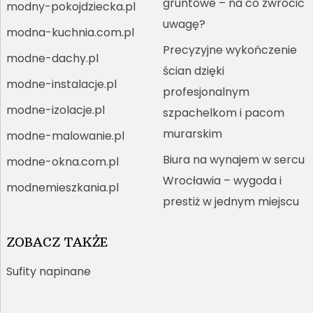
gruntowe – na co zwrócić
modny-pokojdziecka.pl
uwagę?
modna-kuchnia.com.pl
Precyzyjne wykończenie
modne-dachy.pl
ścian dzięki
modne-instalacje.pl
profesjonalnym
modne-izolacje.pl
szpachelkom i pacom
murarskim
modne-malowanie.pl
Biura na wynajem w sercu
modne-okna.com.pl
Wrocławia – wygoda i
modnemieszkania.pl
prestiż w jednym miejscu
ZOBACZ TAKŻE
Sufity napinane