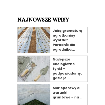
NAJNOWSZE WPISY
Jaką gramaturę
agrotkaniny
wybrać?
Poradnik dla
ogrodnika …
Najlepsze
ekologiczne
tynki –
podpowiadamy,
gdzie je …
Mur oporowy a
warunki
gruntowe – na …