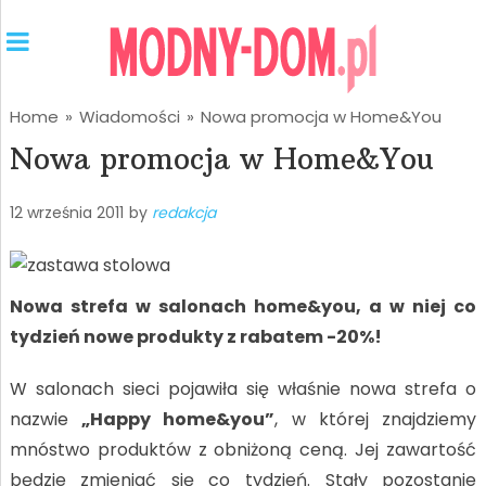
Home
»
Wiadomości
»
Nowa promocja w Home&You
Nowa promocja w Home&You
12 września 2011
by
redakcja
Nowa strefa w salonach home&you, a w niej co
tydzień nowe produkty z rabatem -20%!
W salonach sieci pojawiła się właśnie nowa strefa o
nazwie
„Happy home&you”
, w której znajdziemy
mnóstwo produktów z obniżoną ceną. Jej zawartość
będzie zmieniać się co tydzień. Stały pozostanie