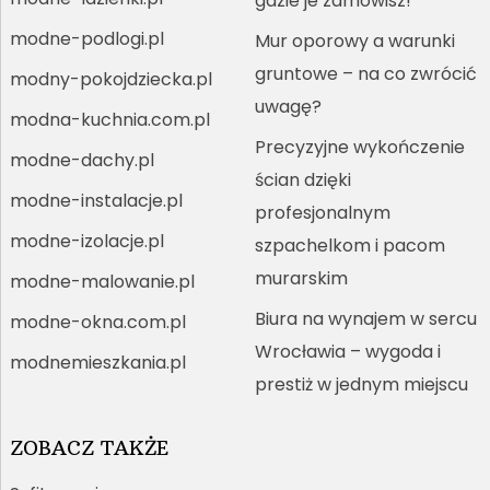
gdzie je zamówisz!
modne-podlogi.pl
Mur oporowy a warunki
gruntowe – na co zwrócić
modny-pokojdziecka.pl
uwagę?
modna-kuchnia.com.pl
Precyzyjne wykończenie
modne-dachy.pl
ścian dzięki
modne-instalacje.pl
profesjonalnym
modne-izolacje.pl
szpachelkom i pacom
murarskim
modne-malowanie.pl
Biura na wynajem w sercu
modne-okna.com.pl
Wrocławia – wygoda i
modnemieszkania.pl
prestiż w jednym miejscu
ZOBACZ TAKŻE