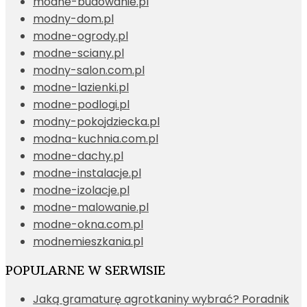
modne-budowanie.pl
modny-dom.pl
modne-ogrody.pl
modne-sciany.pl
modny-salon.com.pl
modne-lazienki.pl
modne-podlogi.pl
modny-pokojdziecka.pl
modna-kuchnia.com.pl
modne-dachy.pl
modne-instalacje.pl
modne-izolacje.pl
modne-malowanie.pl
modne-okna.com.pl
modnemieszkania.pl
POPULARNE W SERWISIE
Jaką gramaturę agrotkaniny wybrać? Poradnik