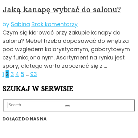
Jaką kanapę wybrać do salonu?
by
Sabina
Brak komentarzy
Czym się kierować przy zakupie kanapy do
salonu? Mebel trzeba dopasować do wnętrza
pod względem kolorystycznym, gabarytowym
czy funkcjonalnym. Asortyment na rynku jest
spory, dlatego warto zapoznać się z …
Stronicowanie
1
2
3
4
5
…
93
wpisów
SZUKAJ W SERWISIE
DOŁĄCZ DO NAS NA