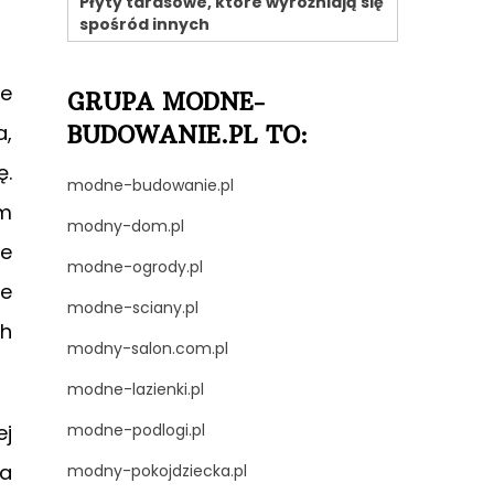
Płyty tarasowe, które wyróżniają się
spośród innych
ie
GRUPA MODNE-
a,
BUDOWANIE.PL TO:
ę.
modne-budowanie.pl
am
modny-dom.pl
ie
modne-ogrody.pl
ie
modne-sciany.pl
ch
modny-salon.com.pl
modne-lazienki.pl
ej
modne-podlogi.pl
na
modny-pokojdziecka.pl