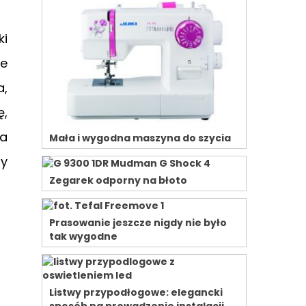
ki
e
a,
ę,
ra
Mała i wygodna maszyna do szycia
ny
Zegarek odporny na błoto
Prasowanie jeszcze nigdy nie było
tak wygodne
Listwy przypodłogowe: elegancki