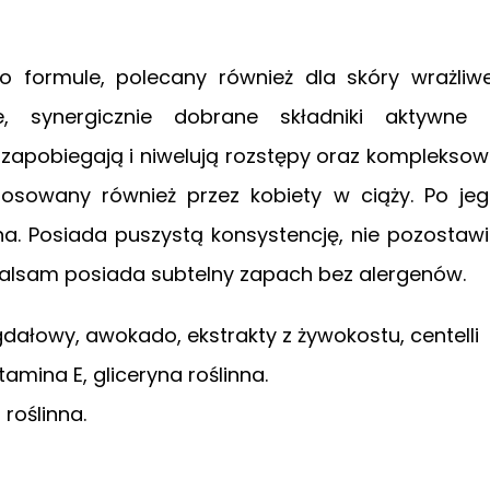
o formule, polecany również dla skóry wrażliwe
e, synergicznie dobrane składniki aktywne
e zapobiegają i niwelują rozstępy oraz komplekso
tosowany również przez kobiety w ciąży. Po je
na. Posiada puszystą konsystencję, nie pozostaw
. Balsam posiada subtelny zapach bez alergenów.
dałowy, awokado, ekstrakty z żywokostu, centelli
tamina E, gliceryna roślinna.
roślinna.