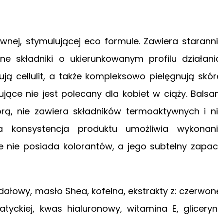
wnej, stymulującej eco formule. Zawiera starann
ne składniki o ukierunkowanym profilu działani
ją cellulit, a także kompleksowo pielęgnują skór
ujące nie jest polecany dla kobiet w ciąży. Bals
órą, nie zawiera składników termoaktywnych i n
ia konsystencja produktu umożliwia wykonan
e nie posiada kolorantów, a jego subtelny zapa
dałowy, masło Shea, kofeina, ekstrakty z: czerwon
jatyckiej, kwas hialuronowy, witamina E, glicery