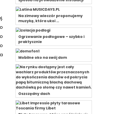
sposób na prowadzenie instalacji
Na zimowy wieczór proponujemy
j.
muzykę, która ukoi …
 o
wo
Ogrzewanie podłogowe – szybko i
praktycznie
go
ia
Mobilne oko na swój dom
Oszczędny dach