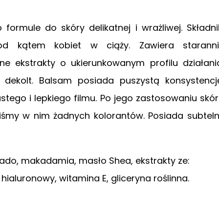
formule do skóry delikatnej i wrażliwej. Składni
d kątem kobiet w ciąży. Zawiera staranni
ne ekstrakty o ukierunkowanym profilu działani
 dekolt. Balsam posiada puszystą konsystencj
ustego i lepkiego filmu. Po jego zastosowaniu skó
aliśmy w nim żadnych kolorantów. Posiada subtel
kado, makadamia, masło Shea, ekstrakty ze:
hialuronowy, witamina E, gliceryna roślinna.