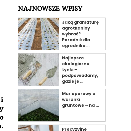
NAJNOWSZE WPISY
Jaką gramaturę
agrotkaniny
wybrać?
Poradnik dla
ogrodnika …
Najlepsze
ekologiczne
tynki –
podpowiadamy,
gdzie je …
Mur oporowy a
i
warunki
gruntowe – na …
y
o
.
Precyzyjne