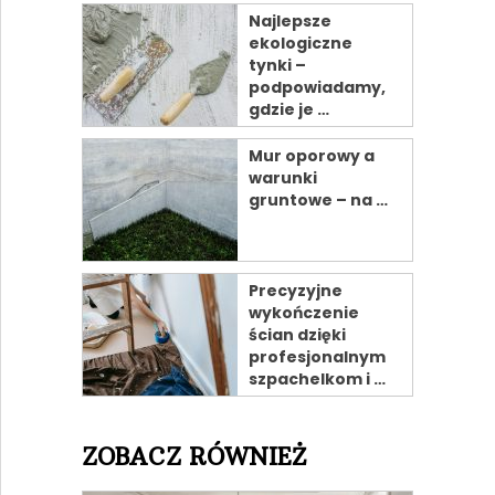
Najlepsze
ekologiczne
tynki –
podpowiadamy,
gdzie je …
Mur oporowy a
warunki
gruntowe – na …
Precyzyjne
wykończenie
ścian dzięki
profesjonalnym
szpachelkom i …
ZOBACZ RÓWNIEŻ