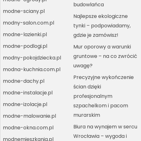
budowlańca
modne-sciany.pl
Najlepsze ekologiczne
modny-salon.com.pl
tynki – podpowiadamy,
modne-lazienki.pl
gdzie je zamówisz!
modne-podlogi.pl
Mur oporowy a warunki
gruntowe – na co zwrócić
modny-pokojdziecka.pl
uwagę?
modna-kuchnia.com.pl
Precyzyjne wykończenie
modne-dachy.pl
ścian dzięki
modne-instalacje.pl
profesjonalnym
modne-izolacje.pl
szpachelkom i pacom
murarskim
modne-malowanie.pl
Biura na wynajem w sercu
modne-okna.com.pl
Wrocławia – wygoda i
modnemieszkania.pl