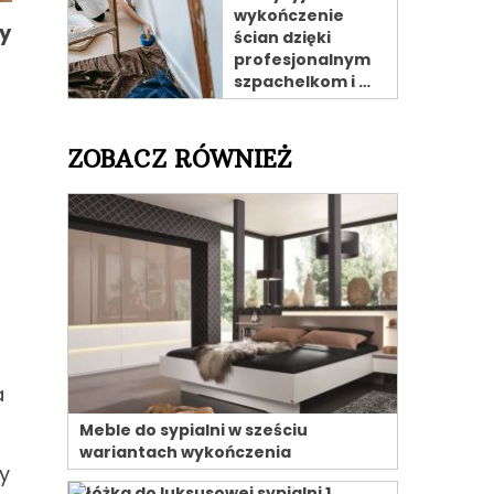
wykończenie
ny
ścian dzięki
profesjonalnym
szpachelkom i …
ZOBACZ RÓWNIEŻ
a
Meble do sypialni w sześciu
wariantach wykończenia
y