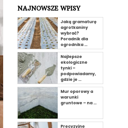
NAJNOWSZE WPISY
Jaką gramaturę
agrotkaniny
wybrać?
Poradnik dla
ogrodnika …
Najlepsze
ekologiczne
tynki –
podpowiadamy,
gdzie je …
Mur oporowy a
warunki
gruntowe – na …
Precyzyjne