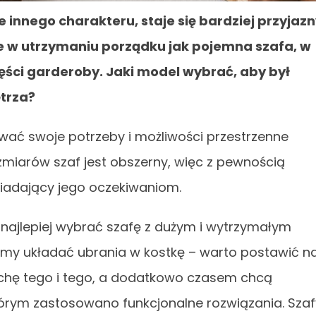
nnego charakteru, staje się bardziej przyjaz
ne w utrzymaniu porządku jak pojemna szafa, w
zęści garderoby. Jaki model wybrać, aby był
trza?
wać swoje potrzeby i możliwości przestrzenne
miarów szaf jest obszerny, więc z pewnością
wiadający jego oczekiwaniom.
 najlepiej wybrać szafę z dużym i wytrzymałym
imy układać ubrania w kostkę – warto postawić n
trochę tego i tego, a dodatkowo czasem chcą
órym zastosowano funkcjonalne rozwiązania. Szaf