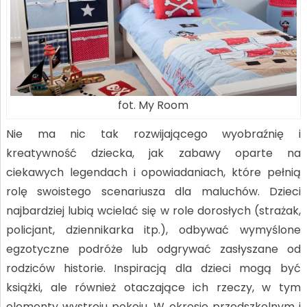
fot. My Room
Nie ma nic tak rozwijającego wyobraźnię i
kreatywność dziecka, jak zabawy oparte na
ciekawych legendach i opowiadaniach, które pełnią
rolę swoistego scenariusza dla maluchów. Dzieci
najbardziej lubią wcielać się w role dorosłych (strażak,
policjant, dziennikarka itp.), odbywać wymyślone
egzotyczne podróże lub odgrywać zasłyszane od
rodziców historie. Inspiracją dla dzieci mogą być
książki, ale również otaczające ich rzeczy, w tym
elementy wystroju pokoju. W okresie przedszkolnym i