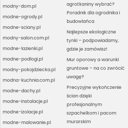
agrotkaniny wybrać?
modny-dom.pl
Poradnik dla ogrodnika i
modne-ogrody.pl
budowlańca
modne-sciany.pl
Najlepsze ekologiczne
modny-salon.com.pl
tynki – podpowiadamy,
modne-lazienki.pl
gdzie je zamówisz!
modne-podlogi.pl
Mur oporowy a warunki
gruntowe – na co zwrócić
modny-pokojdziecka.pl
uwagę?
modna-kuchnia.com.pl
Precyzyjne wykończenie
modne-dachy.pl
ścian dzięki
modne-instalacje.pl
profesjonalnym
modne-izolacje.pl
szpachelkom i pacom
murarskim
modne-malowanie.pl