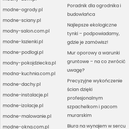
Poradnik dla ogrodnika i
modne-ogrody.pl
budowlańca
modne-sciany.pl
Najlepsze ekologiczne
modny-salon.com.pl
tynki – podpowiadamy,
modne-lazienki.pl
gdzie je zamówisz!
modne-podlogi.pl
Mur oporowy a warunki
gruntowe – na co zwrócić
modny-pokojdziecka.pl
uwagę?
modna-kuchnia.com.pl
Precyzyjne wykończenie
modne-dachy.pl
ścian dzięki
modne-instalacje.pl
profesjonalnym
modne-izolacje.pl
szpachelkom i pacom
murarskim
modne-malowanie.pl
Biura na wynajem w sercu
modne-okna.com.pl