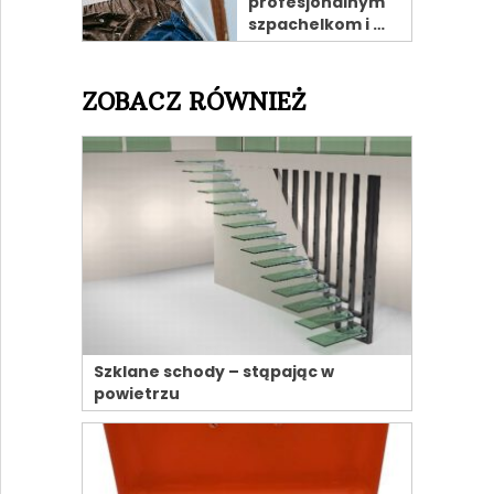
profesjonalnym
szpachelkom i …
ZOBACZ RÓWNIEŻ
Szklane schody – stąpając w
powietrzu