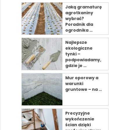
Jaką gramaturę
agrotkaniny
wybrać?
Poradnik dla
ogrodnika …
Najlepsze
ekologiczne
tynki –
podpowiadamy,
gdzie je …
Mur oporowy a
warunki
gruntowe – na …
Precyzyjne
wykończenie
ścian dzięki