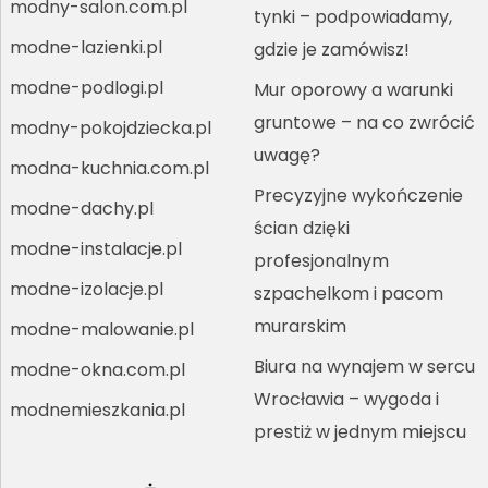
modny-salon.com.pl
tynki – podpowiadamy,
modne-lazienki.pl
gdzie je zamówisz!
modne-podlogi.pl
Mur oporowy a warunki
gruntowe – na co zwrócić
modny-pokojdziecka.pl
uwagę?
modna-kuchnia.com.pl
Precyzyjne wykończenie
modne-dachy.pl
ścian dzięki
modne-instalacje.pl
profesjonalnym
modne-izolacje.pl
szpachelkom i pacom
murarskim
modne-malowanie.pl
Biura na wynajem w sercu
modne-okna.com.pl
Wrocławia – wygoda i
modnemieszkania.pl
prestiż w jednym miejscu