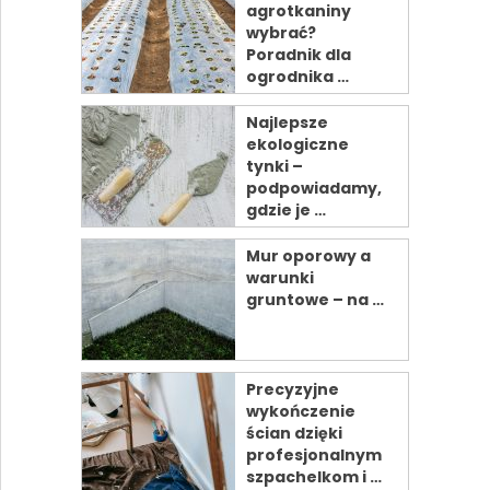
agrotkaniny
wybrać?
Poradnik dla
ogrodnika …
Najlepsze
ekologiczne
tynki –
podpowiadamy,
gdzie je …
Mur oporowy a
warunki
gruntowe – na …
Precyzyjne
wykończenie
ścian dzięki
profesjonalnym
szpachelkom i …