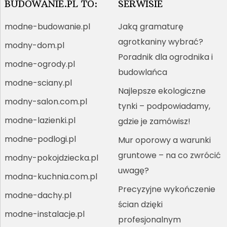
BUDOWANIE.PL TO:
SERWISIE
modne-budowanie.pl
Jaką gramaturę
agrotkaniny wybrać?
modny-dom.pl
Poradnik dla ogrodnika i
modne-ogrody.pl
budowlańca
modne-sciany.pl
Najlepsze ekologiczne
modny-salon.com.pl
tynki – podpowiadamy,
modne-lazienki.pl
gdzie je zamówisz!
modne-podlogi.pl
Mur oporowy a warunki
gruntowe – na co zwrócić
modny-pokojdziecka.pl
uwagę?
modna-kuchnia.com.pl
Precyzyjne wykończenie
modne-dachy.pl
ścian dzięki
modne-instalacje.pl
profesjonalnym