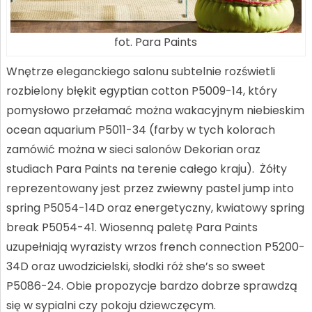
fot. Para Paints
Wnętrze eleganckiego salonu subtelnie rozświetli
rozbielony błękit egyptian cotton P5009-14, który
pomysłowo przełamać można wakacyjnym niebieskim
ocean aquarium P5011-34 (farby w tych kolorach
zamówić można w sieci salonów Dekorian oraz
studiach Para Paints na terenie całego kraju). Żółty
reprezentowany jest przez zwiewny pastel jump into
spring P5054-14D oraz energetyczny, kwiatowy spring
break P5054-41. Wiosenną paletę Para Paints
uzupełniają wyrazisty wrzos french connection P5200-
34D oraz uwodzicielski, słodki róż she’s so sweet
P5086-24. Obie propozycje bardzo dobrze sprawdzą
się w sypialni czy pokoju dziewczęcym.