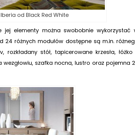
 Iberia od Black Red White
 że jej elementy można swobobnie wykorzystać
Wśród 24 różnych modułów dostępne są m.in. różne
tv, rozkładany stół, tapicerowane krzesła, łóżko
ezgłowiu, szafka nocna, lustro oraz pojemna 