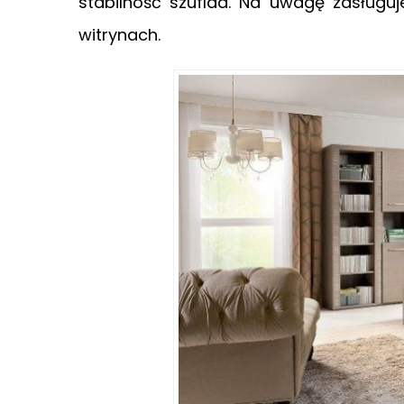
stabilność szuflad. Na uwagę zasługu
witrynach.