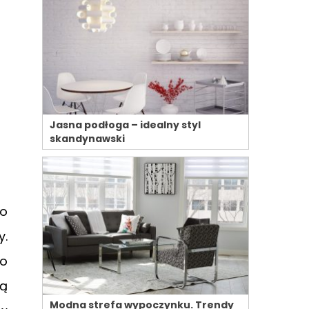
Jasna podłoga – idealny styl
skandynawski
Do
y.
 o
ą
Modna strefa wypoczynku. Trendy