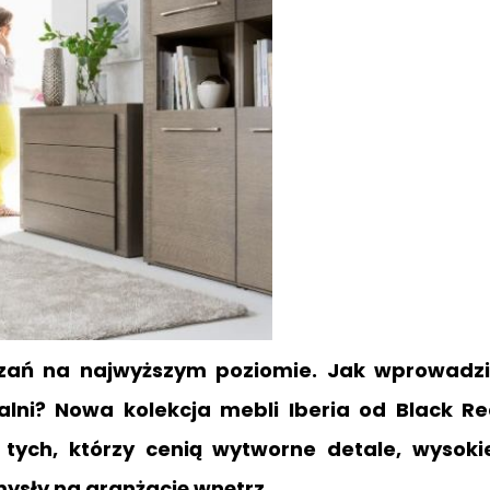
ań na najwyższym poziomie. Jak wprowadzi
alni? Nowa kolekcja mebli Iberia od Black R
tych, którzy cenią wytworne detale, wysoki
mysły na aranżację wnętrz.