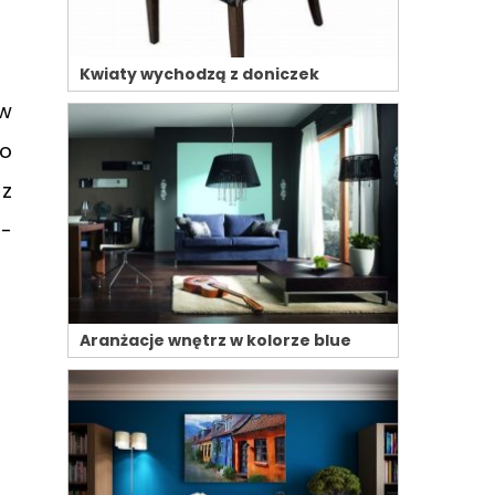
Kwiaty wychodzą z doniczek
 w
go
 z
2-
Aranżacje wnętrz w kolorze blue