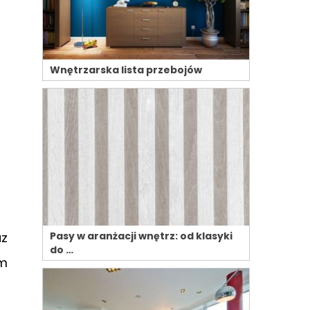
Wnętrzarska lista przebojów
az
Pasy w aranżacji wnętrz: od klasyki
do …
ym