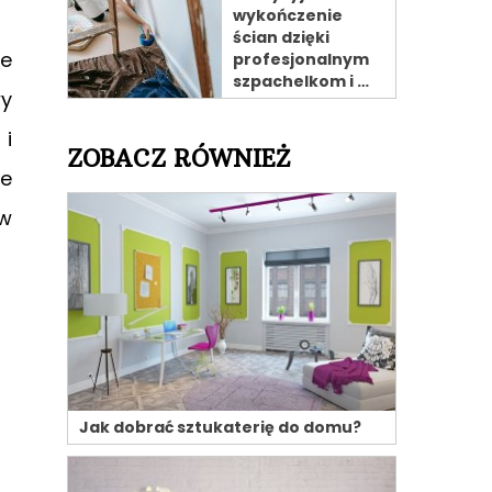
wykończenie
ścian dzięki
ne
profesjonalnym
szpachelkom i …
wy
 i
ZOBACZ RÓWNIEŻ
ze
 w
Jak dobrać sztukaterię do domu?