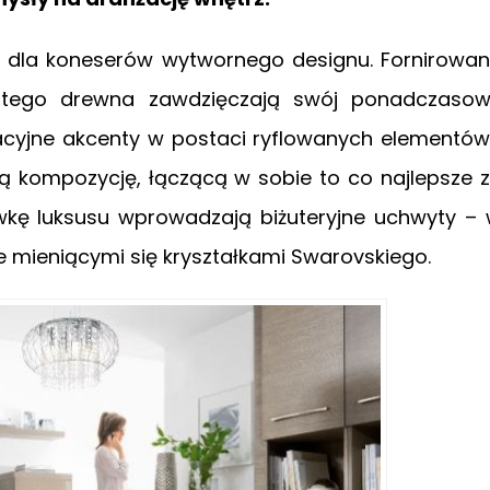
 dla koneserów wytwornego designu. Fornirowa
itego drewna zawdzięczają swój ponadczaso
acyjne akcenty w postaci ryflowanych elementów
ą kompozycję, łączącą w sobie to co najlepsze 
wkę luksusu wprowadzają biżuteryjne uchwyty –
ie mieniącymi się kryształkami Swarovskiego.