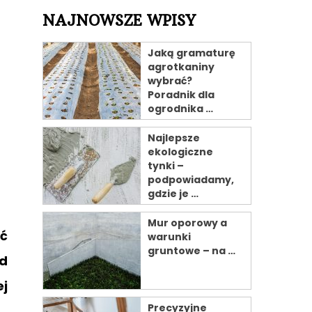
NAJNOWSZE WPISY
Jaką gramaturę
agrotkaniny
wybrać?
Poradnik dla
ogrodnika …
Najlepsze
ekologiczne
tynki –
podpowiadamy,
gdzie je …
Mur oporowy a
ć
warunki
gruntowe – na …
ed
ej
Precyzyjne