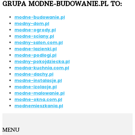
GRUPA MODNE-BUDOWANIE.PL TO:
modne-budowanie.pl
modny-dom.pl
modne-ogrody.pl
modne-sciany.pl
modny-salon.com.pl
modne-lazienki.pl
modne-podlogi.pl
modny-pokojdziecka.pl
modna-kuchnia.com.pl
modne-dachy.pl
modne-instalacje.pl
modne-izolacje.pl
modne-malowanie.pl
modne-okna.com.pl
modnemieszkania.pl
MENU