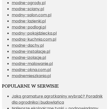
modne-ogrody.pl
modne-sciany.pl
modny-salon.com.pl
modne-lazienki.pl
modne-podlogi.pl
modny-pokojdziecka.pl
modna-kuchnia.com.pl
modne-dachy.pl
modne-instalacje.pl
modne-izolacje.pl
modne-malowanie.pl
modne-okna.com.pl
modnemieszkania.pl
POPULARNE W SERWISIE
Jaką gramaturę agrotkaniny wybrać? Poradnik
dla ogrodnika i budowlańca
Najlepsze ekologiczne tynki – podpowiadamy,