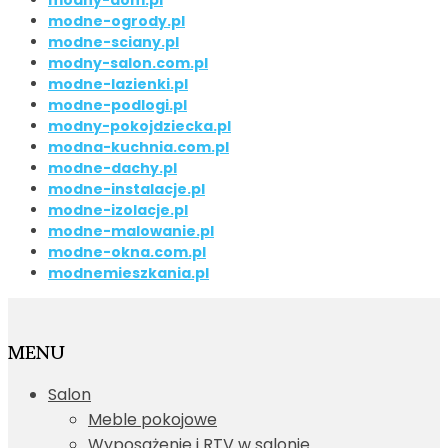
modny-dom.pl
modne-ogrody.pl
modne-sciany.pl
modny-salon.com.pl
modne-lazienki.pl
modne-podlogi.pl
modny-pokojdziecka.pl
modna-kuchnia.com.pl
modne-dachy.pl
modne-instalacje.pl
modne-izolacje.pl
modne-malowanie.pl
modne-okna.com.pl
modnemieszkania.pl
MENU
Salon
Meble pokojowe
Wyposażenie i RTV w salonie