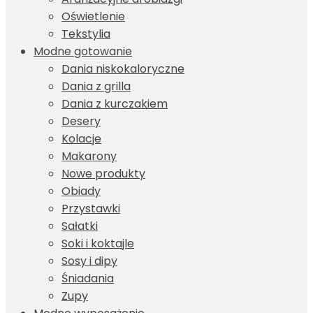
Oświetlenie
Tekstylia
Modne gotowanie
Dania niskokaloryczne
Dania z grilla
Dania z kurczakiem
Desery
Kolacje
Makarony
Nowe produkty
Obiady
Przystawki
Sałatki
Soki i koktajle
Sosy i dipy
Śniadania
Zupy