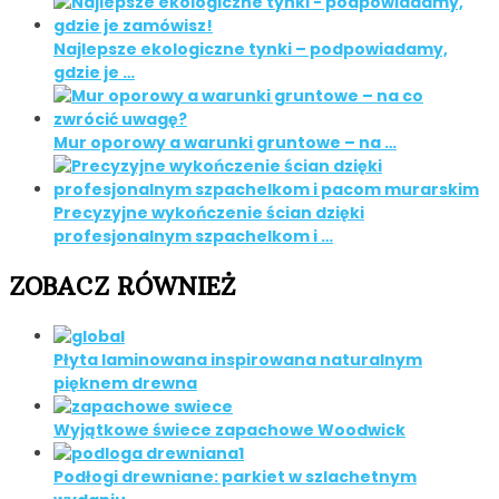
Najlepsze ekologiczne tynki – podpowiadamy,
gdzie je …
Mur oporowy a warunki gruntowe – na …
Precyzyjne wykończenie ścian dzięki
profesjonalnym szpachelkom i …
ZOBACZ RÓWNIEŻ
Płyta laminowana inspirowana naturalnym
pięknem drewna
Wyjątkowe świece zapachowe Woodwick
Podłogi drewniane: parkiet w szlachetnym