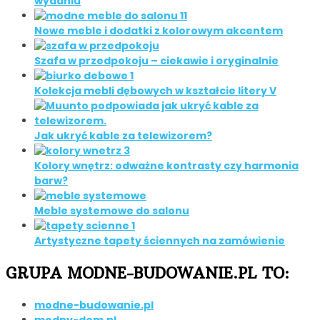
wydaniu
Nowe meble i dodatki z kolorowym akcentem
Szafa w przedpokoju – ciekawie i oryginalnie
Kolekcja mebli dębowych w kształcie litery V
Jak ukryć kable za telewizorem?
Kolory wnętrz: odważne kontrasty czy harmonia
barw?
Meble systemowe do salonu
Artystyczne tapety ściennych na zamówienie
GRUPA MODNE-BUDOWANIE.PL TO:
modne-budowanie.pl