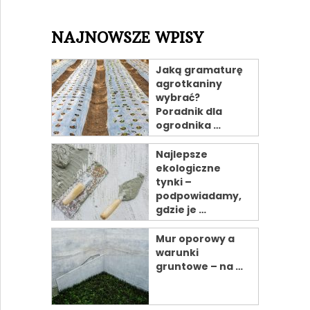
NAJNOWSZE WPISY
Jaką gramaturę
agrotkaniny
wybrać?
Poradnik dla
ogrodnika …
Najlepsze
ekologiczne
tynki –
podpowiadamy,
gdzie je …
Mur oporowy a
warunki
gruntowe – na …