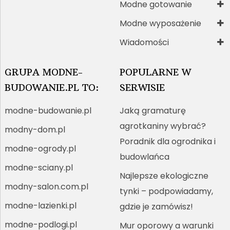
Modne gotowanie
Modne wyposażenie
Wiadomości
GRUPA MODNE-
POPULARNE W
BUDOWANIE.PL TO:
SERWISIE
modne-budowanie.pl
Jaką gramaturę
agrotkaniny wybrać?
modny-dom.pl
Poradnik dla ogrodnika i
modne-ogrody.pl
budowlańca
modne-sciany.pl
Najlepsze ekologiczne
modny-salon.com.pl
tynki – podpowiadamy,
modne-lazienki.pl
gdzie je zamówisz!
modne-podlogi.pl
Mur oporowy a warunki