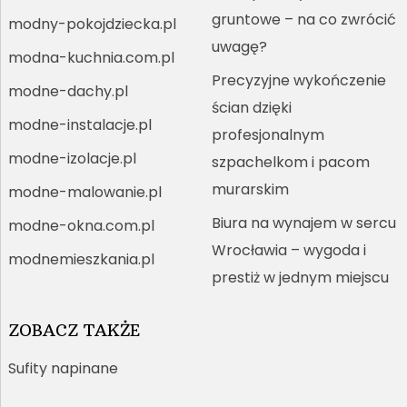
gruntowe – na co zwrócić
modny-pokojdziecka.pl
uwagę?
modna-kuchnia.com.pl
Precyzyjne wykończenie
modne-dachy.pl
ścian dzięki
modne-instalacje.pl
profesjonalnym
modne-izolacje.pl
szpachelkom i pacom
murarskim
modne-malowanie.pl
Biura na wynajem w sercu
modne-okna.com.pl
Wrocławia – wygoda i
modnemieszkania.pl
prestiż w jednym miejscu
ZOBACZ TAKŻE
Sufity napinane