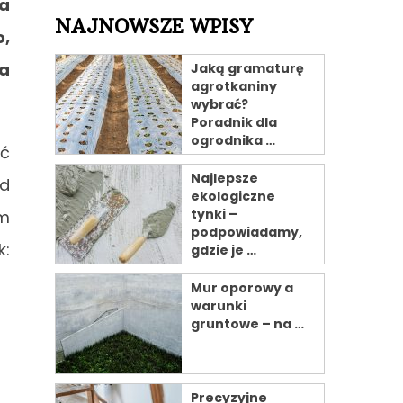
ia
NAJNOWSZE WPISY
o,
ga
Jaką gramaturę
agrotkaniny
wybrać?
Poradnik dla
ogrodnika …
ść
Najlepsze
od
ekologiczne
tynki –
ym
podpowiadamy,
k:
gdzie je …
Mur oporowy a
warunki
gruntowe – na …
Precyzyjne