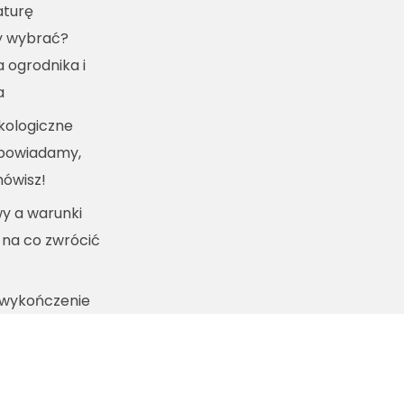
turę
y wybrać?
a ogrodnika i
a
kologiczne
dpowiadamy,
mówisz!
y a warunki
 na co zwrócić
 wykończenie
lnym
m i pacom