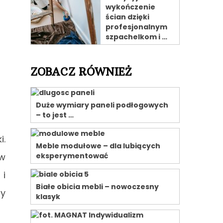
wykończenie
ścian dzięki
profesjonalnym
szpachelkom i …
ZOBACZ RÓWNIEŻ
Duże wymiary paneli podłogowych
– to jest …
i.
Meble modułowe – dla lubiących
 w
eksperymentować
 i
Białe obicia mebli – nowoczesny
my
klasyk