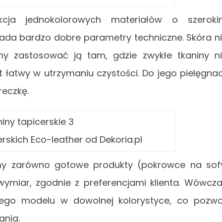
cja jednokolorowych materiałów o szeroki
siada bardzo dobre parametry techniczne. Skóra n
my zastosować ją tam, gdzie zwykłe tkaniny n
 łatwy w utrzymaniu czystości. Do jego pielęgnac
reczkę.
erskich Eco-leather od Dekoria.pl
emy zarówno gotowe produkty (pokrowce na sof
a wymiar, zgodnie z preferencjami klienta. Wówcz
go modelu w dowolnej kolorystyce, co pozwo
ania.