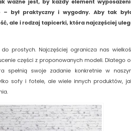
ak ważne jest, by każdy element wyposażen
 – był praktyczny i wygodny. Aby tak był
 ale i rodzaj tapicerki, która najczęściej ule
do prostych. Najczęściej ogranicza nas wielko
zucenie części z proponowanych modeli. Dlatego 
ra spełnią swoje zadanie konkretnie w nasz
ko sofy i fotele, ale wiele innych produktów, ja
nia.