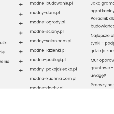
modne-budowanie.pl
Jaką grama
agrotkanin
modny-dom.pl
Poradnik dl
modne-ogrody.pl
budowlańc
modne-sciany.pl
Najlepsze e
modny-salon.com.pl
atki
tynki – po
modne-lazienki.pl
gdzie je za
nie
modne-podlogi.pl
Mur oporow
enie
gruntowe –
modny-pokojdziecka.pl
uwagę?
modna-kuchnia.com.pl
Precyzyjne
modne-dachy.pl
ścian dzięki
modne-instalacje.pl
profesjona
modne-izolacje.pl
szpachelko