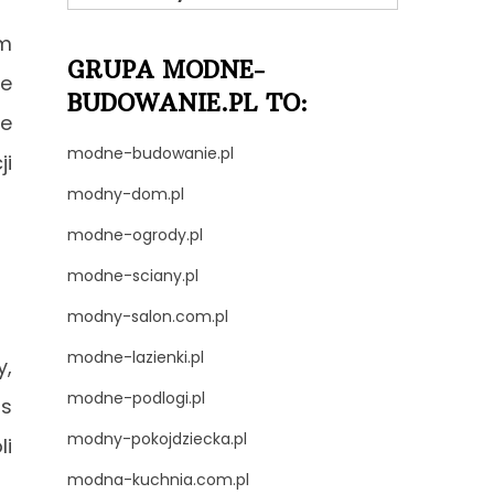
m
GRUPA MODNE-
ie
BUDOWANIE.PL TO:
ie
modne-budowanie.pl
ji
modny-dom.pl
modne-ogrody.pl
modne-sciany.pl
modny-salon.com.pl
modne-lazienki.pl
y,
modne-podlogi.pl
as
modny-pokojdziecka.pl
li
modna-kuchnia.com.pl