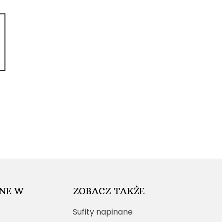
NE W
ZOBACZ TAKŻE
Sufity napinane