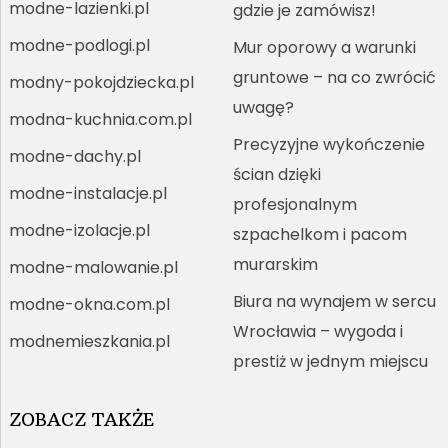
modne-lazienki.pl
gdzie je zamówisz!
modne-podlogi.pl
Mur oporowy a warunki
gruntowe – na co zwrócić
modny-pokojdziecka.pl
uwagę?
modna-kuchnia.com.pl
Precyzyjne wykończenie
modne-dachy.pl
ścian dzięki
modne-instalacje.pl
profesjonalnym
modne-izolacje.pl
szpachelkom i pacom
murarskim
modne-malowanie.pl
Biura na wynajem w sercu
modne-okna.com.pl
Wrocławia – wygoda i
modnemieszkania.pl
prestiż w jednym miejscu
ZOBACZ TAKŻE