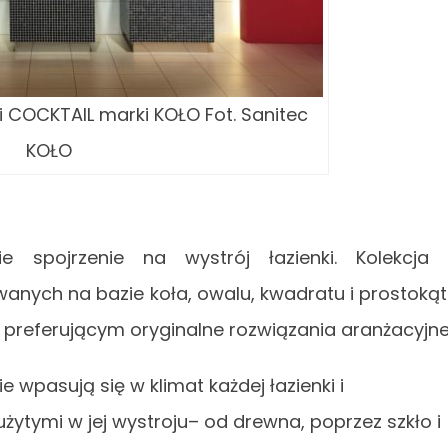
i COCKTAIL marki KOŁO Fot. Sanitec
KOŁO
e spojrzenie na wystrój łazienki. Kolekcja
anych na bazie koła, owalu, kwadratu i prostoką
referującym oryginalne rozwiązania aranżacyjne
e wpasują się w klimat każdej łazienki i
ytymi w jej wystroju– od drewna, poprzez szkło i