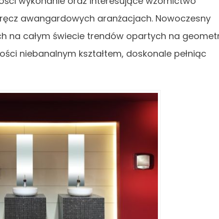
kości wykonanie oraz interesujące wzornictwo
, wręcz awangardowych aranżacjach. Nowoczesny
ch na całym świecie trendów opartych na geometr
gości niebanalnym kształtem, doskonale pełniąc