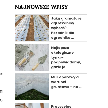
NAJNOWSZE WPISY
Jaką gramaturę
agrotkaniny
wybrać?
Poradnik dla
ogrodnika …
Najlepsze
ekologiczne
tynki –
podpowiadamy,
gdzie je …
rz
Mur oporowy a
warunki
gruntowe – na …
ła
h,
Precyzyjne