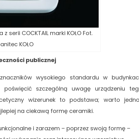
z serii COCKTAIL marki KOŁO Fot.
anitec KOŁO
eczności publicznej
yznaczników wysokiego standardu w budynka
em poświęcić szczególną uwagę urządzeniu te
scetyczny wizerunek to podstawa; warto jedn
jlepiej na ciekawą formę ceramiki.
unkcjonalne i zarazem – poprzez swoją formę –