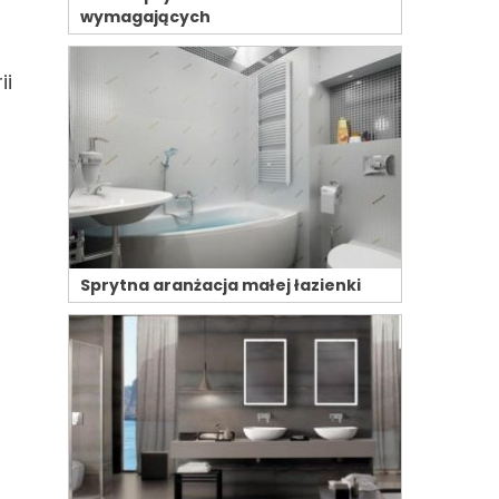
wymagających
ii
Sprytna aranżacja małej łazienki