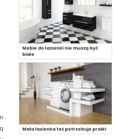
Meble do łazienki nie muszą być
białe
om
wą
Mała łazienka też potrzebuje pralki