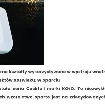
arne kształty wykorzystywane w wystroju wnęt
tektów XXI wieku. W oparciu
stała seria Cocktail marki KOŁO. To niezwyk
ych wzornictwo oparte jest na zdecydowanyc