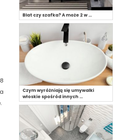
Blat czy szafka? A może 2 w …
 8
Czym wyróżniają się umywalki
ta
włoskie spośród innych …
.