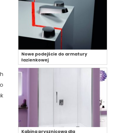
Nowe podejście do armatury
łazienkowej
ch
go
ak
Kabina prysznicowa dla