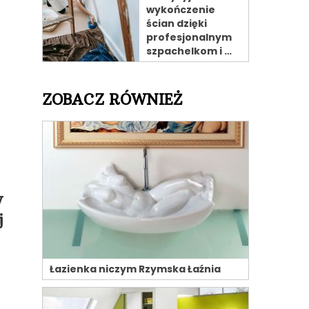
wykończenie
ścian dzięki
profesjonalnym
szpachelkom i …
ZOBACZ RÓWNIEŻ
w
j
Łazienka niczym Rzymska Łaźnia