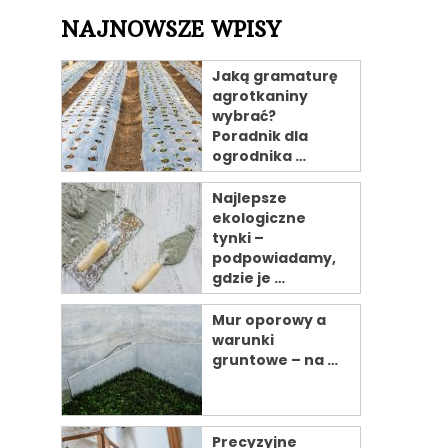
NAJNOWSZE WPISY
Jaką gramaturę
agrotkaniny
wybrać?
Poradnik dla
ogrodnika …
Najlepsze
ekologiczne
tynki –
podpowiadamy,
gdzie je …
Mur oporowy a
warunki
gruntowe – na …
Precyzyjne