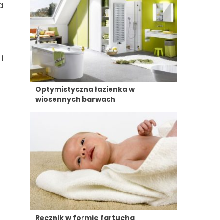
a
i
Optymistyczna łazienka w
wiosennych barwach
Ręcznik w formie fartucha