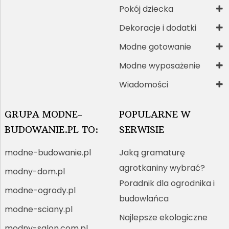
Pokój dziecka
Dekoracje i dodatki
Modne gotowanie
Modne wyposażenie
Wiadomości
GRUPA MODNE-
POPULARNE W
BUDOWANIE.PL TO:
SERWISIE
modne-budowanie.pl
Jaką gramaturę
agrotkaniny wybrać?
modny-dom.pl
Poradnik dla ogrodnika i
modne-ogrody.pl
budowlańca
modne-sciany.pl
Najlepsze ekologiczne
modny-salon.com.pl