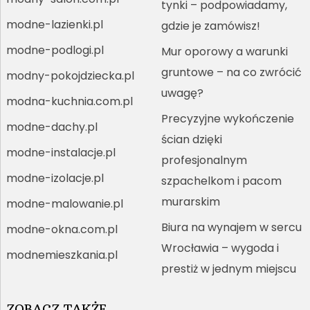
tynki – podpowiadamy,
modne-lazienki.pl
gdzie je zamówisz!
modne-podlogi.pl
Mur oporowy a warunki
gruntowe – na co zwrócić
modny-pokojdziecka.pl
uwagę?
modna-kuchnia.com.pl
Precyzyjne wykończenie
modne-dachy.pl
ścian dzięki
modne-instalacje.pl
profesjonalnym
modne-izolacje.pl
szpachelkom i pacom
murarskim
modne-malowanie.pl
Biura na wynajem w sercu
modne-okna.com.pl
Wrocławia – wygoda i
modnemieszkania.pl
prestiż w jednym miejscu
ZOBACZ TAKŻE