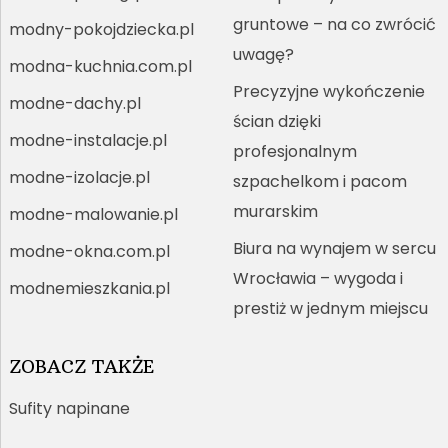
gruntowe – na co zwrócić
modny-pokojdziecka.pl
uwagę?
modna-kuchnia.com.pl
Precyzyjne wykończenie
modne-dachy.pl
ścian dzięki
modne-instalacje.pl
profesjonalnym
modne-izolacje.pl
szpachelkom i pacom
murarskim
modne-malowanie.pl
Biura na wynajem w sercu
modne-okna.com.pl
Wrocławia – wygoda i
modnemieszkania.pl
prestiż w jednym miejscu
ZOBACZ TAKŻE
Sufity napinane