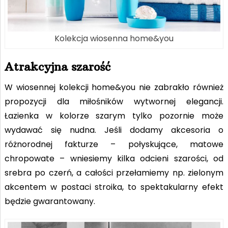
Kolekcja wiosenna home&you
Atrakcyjna szarość
W wiosennej kolekcji home&you nie zabrakło również
propozycji dla miłośników wytwornej elegancji.
Łazienka w kolorze szarym tylko pozornie może
wydawać się nudna. Jeśli dodamy akcesoria o
różnorodnej fakturze – połyskujące, matowe
chropowate – wniesiemy kilka odcieni szarości, od
srebra po czerń, a całości przełamiemy np. zielonym
akcentem w postaci stroika, to spektakularny efekt
będzie gwarantowany.