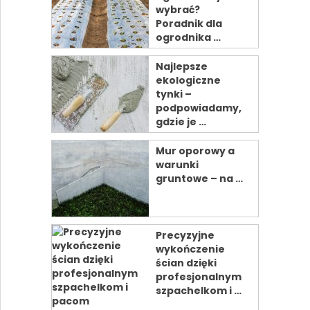
wybrać?
Poradnik dla
ogrodnika …
Najlepsze
ekologiczne
tynki –
podpowiadamy,
gdzie je …
Mur oporowy a
warunki
gruntowe – na …
Precyzyjne
wykończenie
ścian dzięki
profesjonalnym
szpachelkom i …