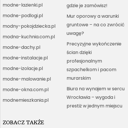
modne-lazienki.pl
gdzie je zamówisz!
modne-podlogi.pl
Mur oporowy a warunki
gruntowe – na co zwrócić
modny-pokojdziecka.pl
uwagę?
modna-kuchnia.com.pl
Precyzyjne wykończenie
modne-dachy.pl
ścian dzięki
modne-instalacje.pl
profesjonalnym
modne-izolacje.pl
szpachelkom i pacom
murarskim
modne-malowanie.pl
Biura na wynajem w sercu
modne-okna.com.pl
Wrocławia – wygoda i
modnemieszkania.pl
prestiż w jednym miejscu
ZOBACZ TAKŻE