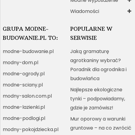
Modne wyposażenie
Wiadomości
GRUPA MODNE-
POPULARNE W
BUDOWANIE.PL TO:
SERWISIE
modne-budowanie.pl
Jaką gramaturę
agrotkaniny wybrać?
modny-dom.pl
Poradnik dla ogrodnika i
modne-ogrody.pl
budowlańca
modne-sciany.pl
Najlepsze ekologiczne
modny-salon.com.pl
tynki – podpowiadamy,
modne-lazienki.pl
gdzie je zamówisz!
modne-podlogi.pl
Mur oporowy a warunki
gruntowe – na co zwrócić
modny-pokojdziecka.pl