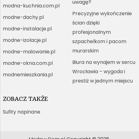
uwagę?
modna-kuchnia.com.pl
Precyzyjne wykończenie
modne-dachy.pl
ścian dzięki
modne-instalacje.pl
profesjonalnym
modne-izolacje.pl
szpachelkom i pacom
murarskim
modne-malowanie.pl
Biura na wynajem w sercu
modne-okna.com.pl
Wrocławia – wygoda i
modnemieszkania.pl
prestiż w jednym miejscu
ZOBACZ TAKŻE
Sufity napinane