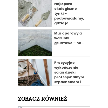
Najlepsze
ekologiczne
tynki –
podpowiadamy,
gdzie je …
Mur oporowy a
warunki
gruntowe – na …
Precyzyjne
wykończenie
ścian dzięki
profesjonalnym
szpachelkom i …
ZOBACZ RÓWNIEŻ