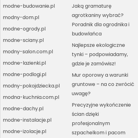
modne-budowanie.pl
Jaką gramaturę
agrotkaniny wybrać?
modny-dom.pl
Poradnik dla ogrodnika i
modne-ogrody.pl
budowlańca
modne-sciany.pl
Najlepsze ekologiczne
modny-salon.com.pl
tynki – podpowiadamy,
modne-lazienki.pl
gdzie je zamówisz!
modne-podlogi.pl
Mur oporowy a warunki
gruntowe – na co zwrócić
modny-pokojdziecka.pl
uwagę?
modna-kuchnia.com.pl
Precyzyjne wykończenie
modne-dachy.pl
ścian dzięki
modne-instalacje.pl
profesjonalnym
modne-izolacje.pl
szpachelkom i pacom