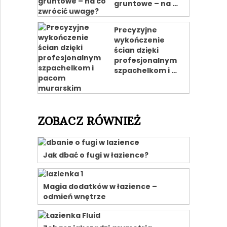
gruntowe – na …
Precyzyjne
wykończenie
ścian dzięki
profesjonalnym
szpachelkom i …
ZOBACZ RÓWNIEŻ
Jak dbać o fugi w łazience?
Magia dodatków w łazience –
odmień wnętrze