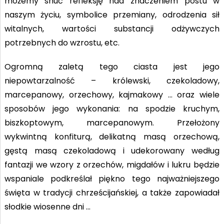
możemy snuć refleksję nad znaczeniem postu w
naszym życiu, symbolice przemiany, odrodzenia sił
witalnych, wartości substancji odżywczych
potrzebnych do wzrostu, etc.
Ogromną zaletą tego ciasta jest jego
niepowtarzalność – królewski, czekoladowy,
marcepanowy, orzechowy, kajmakowy … oraz wiele
sposobów jego wykonania: na spodzie kruchym,
biszkoptowym, marcepanowym. Przełożony
wykwintną konfiturą, delikatną masą orzechową,
gęstą masą czekoladową i udekorowany według
fantazji we wzory z orzechów, migdałów i lukru będzie
wspaniale podkreślał piękno tego najważniejszego
święta w tradycji chrześcijańskiej, a także zapowiadał
słodkie wiosenne dni …