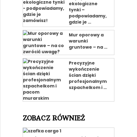
ekologiczne
tynki –
podpowiadamy,
gdzie je …
Mur oporowy a
warunki
gruntowe – na …
Precyzyjne
wykończenie
ścian dzięki
profesjonalnym
szpachelkom i …
ZOBACZ RÓWNIEŻ