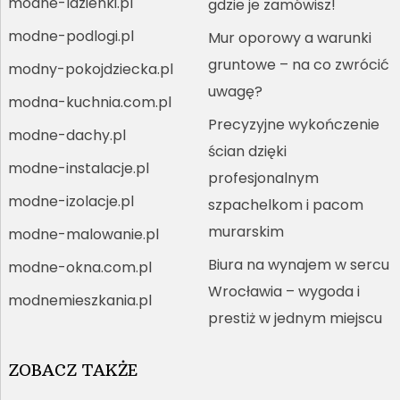
modne-lazienki.pl
gdzie je zamówisz!
modne-podlogi.pl
Mur oporowy a warunki
gruntowe – na co zwrócić
modny-pokojdziecka.pl
uwagę?
modna-kuchnia.com.pl
Precyzyjne wykończenie
modne-dachy.pl
ścian dzięki
modne-instalacje.pl
profesjonalnym
modne-izolacje.pl
szpachelkom i pacom
murarskim
modne-malowanie.pl
Biura na wynajem w sercu
modne-okna.com.pl
Wrocławia – wygoda i
modnemieszkania.pl
prestiż w jednym miejscu
ZOBACZ TAKŻE