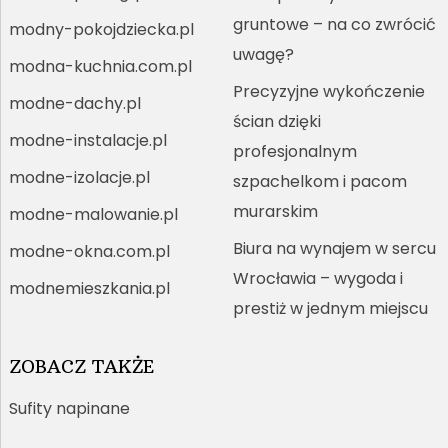
gruntowe – na co zwrócić
modny-pokojdziecka.pl
uwagę?
modna-kuchnia.com.pl
Precyzyjne wykończenie
modne-dachy.pl
ścian dzięki
modne-instalacje.pl
profesjonalnym
modne-izolacje.pl
szpachelkom i pacom
murarskim
modne-malowanie.pl
Biura na wynajem w sercu
modne-okna.com.pl
Wrocławia – wygoda i
modnemieszkania.pl
prestiż w jednym miejscu
ZOBACZ TAKŻE
Sufity napinane