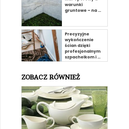
warunki
gruntowe – na …
Precyzyjne
wykończenie
ścian dzięki
profesjonalnym
szpachelkom i …
ZOBACZ RÓWNIEŻ