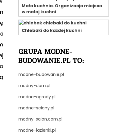
w.
Mała kuchnia. Organizacja miejsca
ym
w małej kuchni
ię
Chlebaki do każdej kuchni
ki
im
GRUPA MODNE-
ej
BUDOWANIE.PL TO:
do
modne-budowanie.pl
wą
modny-dom.pl
modne-ogrody.pl
modne-sciany.pl
modny-salon.com.pl
modne-lazienki.pl