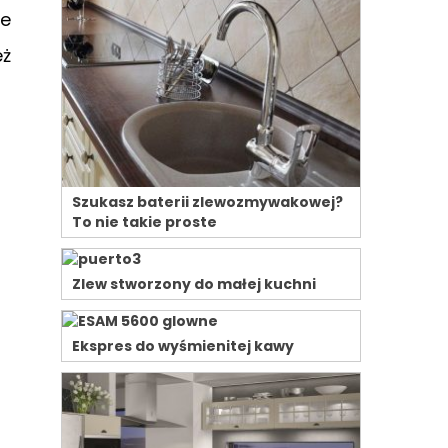
ie
eż
Szukasz baterii zlewozmywakowej?
To nie takie proste
Zlew stworzony do małej kuchni
Ekspres do wyśmienitej kawy