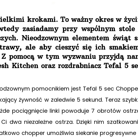
wielkimi krokami. To ważny okres w życi
 wtedy zasiadamy przy wspólnym stole 
iższych. Nieodzownym elementem świąt s
otrawy, ale aby cieszyć się ich smakiem
ć. Z pomocą w tym wyzwaniu przyjdą na
esh Kitchen oraz rozdrabniacz Tefal 5 se
odzownym pomocnikiem jest Tefal 5 sec Choppe
ekający żywność w zaledwie 5 sekund. Teraz szyb
żde pociągnięcie linki powoduje 7 obrotów ostrz
Ci dwa niezależne ostrza. Dzięki nim szatkowan
datkowo chopper umożliwia siekanie progresywne