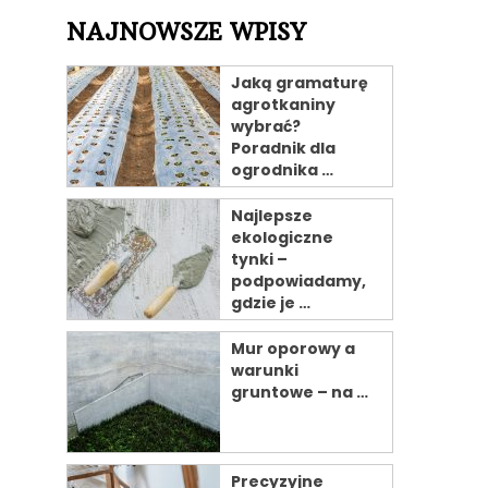
NAJNOWSZE WPISY
Jaką gramaturę
agrotkaniny
wybrać?
Poradnik dla
ogrodnika …
Najlepsze
ekologiczne
tynki –
podpowiadamy,
gdzie je …
Mur oporowy a
warunki
gruntowe – na …
Precyzyjne