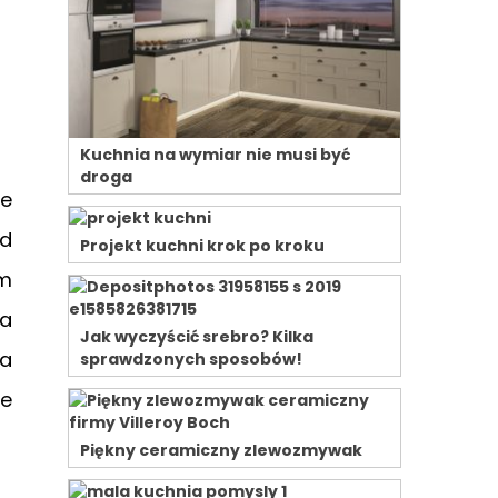
Kuchnia na wymiar nie musi być
droga
le
ąd
Projekt kuchni krok po kroku
em
ia
Jak wyczyścić srebro? Kilka
da
sprawdzonych sposobów!
ie
Piękny ceramiczny zlewozmywak