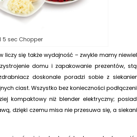
l 5 sec Chopper
 liczy się także wydajność – zwykle mamy niewie
zystrojenie domu i zapakowanie prezentów, st
zdrabniacz doskonale poradzi sobie z siekani
jnych ciast. Wszystko bez konieczności podłączen
iej kompaktowy niż blender elektryczny; posia
wą, dzięki czemu misa nie przesuwa się, a siekan