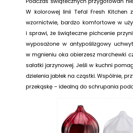
Podczas świątecznych przygotowań nie
W kolorowej linii Tefal Fresh Kitchen
wzornictwie, bardzo komfortowe w użyc
i sprawi, że świąteczne pichcenie przyni
wyposażone w antypoślizgowy uchwyt 
w mgnieniu oka obierzesz marchewki cz
sałatki jarzynowej. Jeśli w kuchni pomag
dzielenia jabłek na cząstki. Wspólnie, p
przekąskę – idealną do schrupania pod