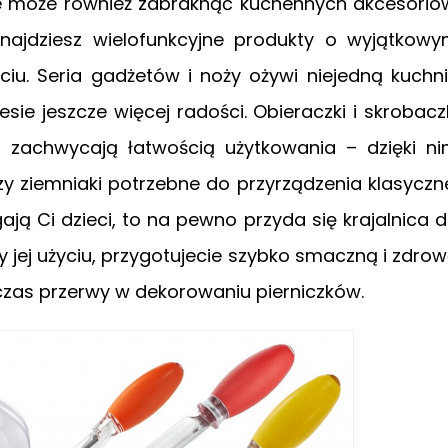
 może również zabraknąć kuchennych akcesorió
 znajdziesz wielofunkcyjne produkty o wyjątkow
iu. Seria gadżetów i noży ożywi niejedną kuchn
esie jeszcze więcej radości. Obieraczki i skrobacz
zachwycają łatwością użytkowania – dzięki n
y ziemniaki potrzebne do przyrządzenia klasyczn
ają Ci dzieci, to na pewno przyda się krajalnica 
rzy jej użyciu, przygotujecie szybko smaczną i zdro
czas przerwy w dekorowaniu pierniczków.