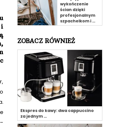
wykończenie
ścian dzięki
profesjonalnym
u
szpachelkom i …
i
ą
ZOBACZ RÓWNIEŻ
,
m
c
r,
ko
a.
Ekspres do kawy: dwa cappuccino
ie
za jednym …
 –