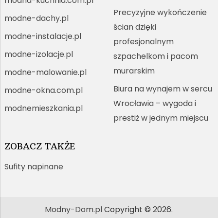
modna-kuchnia.com.pl
Precyzyjne wykończenie
modne-dachy.pl
ścian dzięki
modne-instalacje.pl
profesjonalnym
modne-izolacje.pl
szpachelkom i pacom
murarskim
modne-malowanie.pl
Biura na wynajem w sercu
modne-okna.com.pl
Wrocławia – wygoda i
modnemieszkania.pl
prestiż w jednym miejscu
ZOBACZ TAKŻE
Sufity napinane
Modny-Dom.pl
Copyright © 2026.