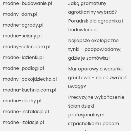
modne-budowanie.pl
Jaką gramaturę
agrotkaniny wybrać?
modny-dom.pl
Poradnik dla ogrodnika i
modne-ogrody.pl
budowlańca
modne-sciany.pl
Najlepsze ekologiczne
modny-salon.com.pl
tynki – podpowiadamy,
modne-lazienki.pl
gdzie je zamówisz!
modne-podlogi.pl
Mur oporowy a warunki
gruntowe – na co zwrócić
modny-pokojdziecka.pl
uwagę?
modna-kuchnia.com.pl
Precyzyjne wykończenie
modne-dachy.pl
ścian dzięki
modne-instalacje.pl
profesjonalnym
modne-izolacje.pl
szpachelkom i pacom