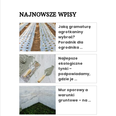
NAJNOWSZE WPISY
Jaką gramaturę
agrotkaniny
wybrać?
Poradnik dla
ogrodnika …
Najlepsze
ekologiczne
tynki –
podpowiadamy,
gdzie je …
Mur oporowy a
warunki
gruntowe – na …