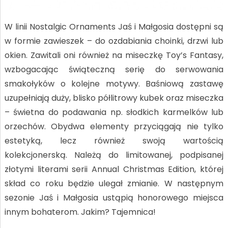
W linii Nostalgic Ornaments Jaś i Małgosia dostępni są
w formie zawieszek – do ozdabiania choinki, drzwi lub
okien. Zawitali oni również na miseczkę Toy’s Fantasy,
wzbogacając świąteczną serię do serwowania
smakołyków o kolejne motywy. Baśniową zastawę
uzupełniają duży, blisko półlitrowy kubek oraz miseczka
– świetna do podawania np. słodkich karmelków lub
orzechów. Obydwa elementy przyciągają nie tylko
estetyką, lecz również swoją wartością
kolekcjonerską. Należą do limitowanej, podpisanej
złotymi literami serii Annual Christmas Edition, której
skład co roku będzie ulegał zmianie. W następnym
sezonie Jaś i Małgosia ustąpią honorowego miejsca
innym bohaterom. Jakim? Tajemnica!