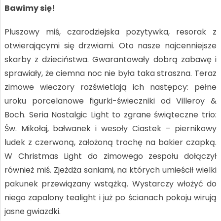
Bawimy się!
Pluszowy miś, czarodziejska pozytywka, resorak z
otwierającymi się drzwiami. Oto nasze najcenniejsze
skarby z dzieciństwa. Gwarantowały dobrą zabawę i
sprawiały, że ciemna noc nie była taka straszna. Teraz
zimowe wieczory rozświetlają ich następcy: pełne
uroku porcelanowe figurki-świeczniki od Villeroy &
Boch. Seria Nostalgic Light to zgrane świąteczne trio:
Św. Mikołaj, bałwanek i wesoły Ciastek – piernikowy
ludek z czerwoną, założoną trochę na bakier czapką.
W Christmas Light do zimowego zespołu dołączył
również miś. Zjeżdża saniami, na których umieścił wielki
pakunek przewiązany wstążką. Wystarczy włożyć do
niego zapalony tealight i już po ścianach pokoju wirują
jasne gwiazdki.