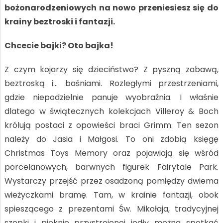
bożonarodzeniowych na nowo przeniesiesz się do
krainy beztroski i fantazji.
Chcecie bajki? Oto bajka!
Z czym kojarzy się dzieciństwo? Z pyszną zabawą,
beztroską i… baśniami. Rozległymi przestrzeniami,
gdzie niepodzielnie panuje wyobraźnia. I właśnie
dlatego w świątecznych kolekcjach Villeroy & Boch
królują postaci z opowieści braci Grimm. Ten sezon
należy do Jasia i Małgosi. To oni zdobią księgę
Christmas Toys Memory oraz pojawiają się wśród
porcelanowych, barwnych figurek Fairytale Park.
Wystarczy przejść przez osadzoną pomiędzy dwiema
wieżyczkami bramę. Tam, w krainie fantazji, obok
spieszącego z prezentami Św. Mikołaja, tradycyjnej
szopki i pięknie przystrojonej jodły można spotkać