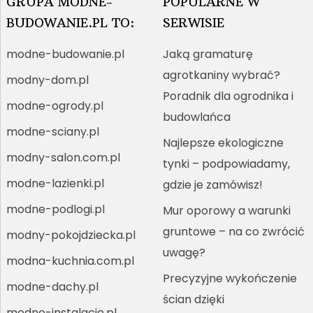
GRUPA MODNE-
POPULARNE W
BUDOWANIE.PL TO:
SERWISIE
modne-budowanie.pl
Jaką gramaturę
agrotkaniny wybrać?
modny-dom.pl
Poradnik dla ogrodnika i
modne-ogrody.pl
budowlańca
modne-sciany.pl
Najlepsze ekologiczne
modny-salon.com.pl
tynki – podpowiadamy,
modne-lazienki.pl
gdzie je zamówisz!
modne-podlogi.pl
Mur oporowy a warunki
gruntowe – na co zwrócić
modny-pokojdziecka.pl
uwagę?
modna-kuchnia.com.pl
Precyzyjne wykończenie
modne-dachy.pl
ścian dzięki
modne-instalacje.pl