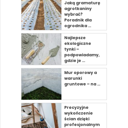
Jaką gramaturę
agrotkaniny
wybrać?
Poradnik dla
ogrodnika …
Najlepsze
ekologiczne
tynki –
podpowiadamy,
gdzie je …
Mur oporowy a
warunki
gruntowe – na …
Precyzyjne
wykończenie
ścian dzięki
profesjonalnym