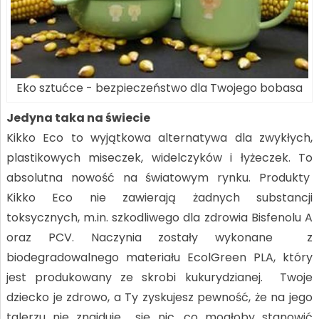
Eko sztućce - bezpieczeństwo dla Twojego bobasa
Jedyna taka na świecie
Kikko Eco to wyjątkowa alternatywa dla zwykłych,
plastikowych miseczek, widelczyków i łyżeczek. To
absolutna nowość na światowym rynku. Produkty
Kikko Eco nie zawierają żadnych substancji
toksycznych, m.in. szkodliwego dla zdrowia Bisfenolu A
oraz PCV. Naczynia zostały wykonane z
biodegradowalnego materiału EcolGreen PLA, który
jest produkowany ze skrobi kukurydzianej. Twoje
dziecko je zdrowo, a Ty zyskujesz pewność, że na jego
talerzu nie znajduje się nic, co mogłoby stanowić