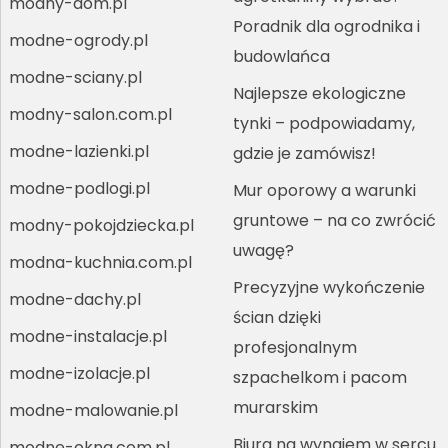
modny-dom.pl
Poradnik dla ogrodnika i
modne-ogrody.pl
budowlańca
modne-sciany.pl
Najlepsze ekologiczne
modny-salon.com.pl
tynki – podpowiadamy,
modne-lazienki.pl
gdzie je zamówisz!
modne-podlogi.pl
Mur oporowy a warunki
gruntowe – na co zwrócić
modny-pokojdziecka.pl
uwagę?
modna-kuchnia.com.pl
Precyzyjne wykończenie
modne-dachy.pl
ścian dzięki
modne-instalacje.pl
profesjonalnym
modne-izolacje.pl
szpachelkom i pacom
murarskim
modne-malowanie.pl
Biura na wynajem w sercu
modne-okna.com.pl