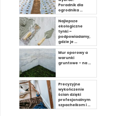
Poradnik dla
ogrodnika …
Najlepsze
ekologiczne
tynki –
podpowiadamy,
gdzie je …
Mur oporowy a
warunki
gruntowe – na …
Precyzyjne
wykończenie
ścian dzięki
profesjonalnym
szpachelkom i …