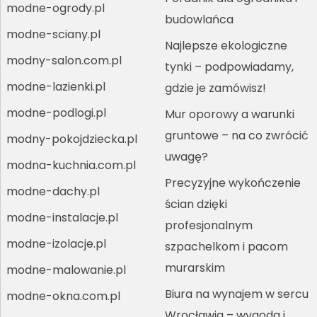
modne-ogrody.pl
budowlańca
modne-sciany.pl
Najlepsze ekologiczne
modny-salon.com.pl
tynki – podpowiadamy,
modne-lazienki.pl
gdzie je zamówisz!
modne-podlogi.pl
Mur oporowy a warunki
gruntowe – na co zwrócić
modny-pokojdziecka.pl
uwagę?
modna-kuchnia.com.pl
Precyzyjne wykończenie
modne-dachy.pl
ścian dzięki
modne-instalacje.pl
profesjonalnym
modne-izolacje.pl
szpachelkom i pacom
murarskim
modne-malowanie.pl
Biura na wynajem w sercu
modne-okna.com.pl
Wrocławia – wygoda i