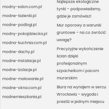
Najlepsze ekologiczne
modny-salon.com.pl
tynki – podpowiadamy,
modne-lazienki.pl
gdzie je zamówisz!
modne-podlogi.pl
Mur oporowy a warunki
gruntowe – na co zwrócić
modny-pokojdziecka.pl
uwagę?
modna-kuchnia.com.pl
Precyzyjne wykończenie
modne-dachy.pl
ścian dzięki
modne-instalacje.pl
profesjonalnym
modne-izolacje.pl
szpachelkom i pacom
murarskim
modne-malowanie.pl
Biura na wynajem w sercu
modne-okna.com.pl
Wrocławia – wygoda i
modnemieszkania.pl
prestiż w jednym miejscu