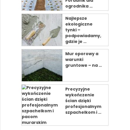
Poradnik dla
ogrodnika …
Najlepsze
ekologiczne
tynki –
podpowiadamy,
gdzie je …
Mur oporowy a
warunki
gruntowe – na …
Precyzyjne
wykończenie
ścian dzięki
profesjonalnym
szpachelkom i …