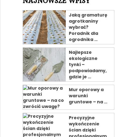
NAJNOWSZE WPISY
Jaką gramaturę
agrotkaniny
wybrać?
Poradnik dla
ogrodnika …
Najlepsze
ekologiczne
tynki –
podpowiadamy,
gdzie je …
Mur oporowy a
warunki
gruntowe – na …
Precyzyjne
wykończenie
ścian dzięki
profesjonalnym