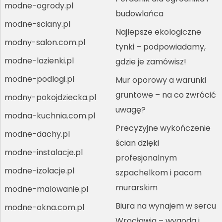
modne-ogrody.pl
budowlańca
modne-sciany.pl
Najlepsze ekologiczne
modny-salon.com.pl
tynki – podpowiadamy,
modne-lazienki.pl
gdzie je zamówisz!
modne-podlogi.pl
Mur oporowy a warunki
gruntowe – na co zwrócić
modny-pokojdziecka.pl
uwagę?
modna-kuchnia.com.pl
Precyzyjne wykończenie
modne-dachy.pl
ścian dzięki
modne-instalacje.pl
profesjonalnym
modne-izolacje.pl
szpachelkom i pacom
murarskim
modne-malowanie.pl
Biura na wynajem w sercu
modne-okna.com.pl
Wrocławia – wygoda i