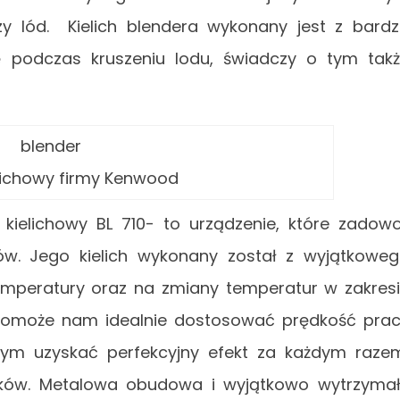
szy lód. Kielich blendera wykonany jest z bard
się podczas kruszeniu lodu, świadczy o tym tak
elichowy firmy Kenwood
ielichowy BL 710- to urządzenie, które zadowo
ów. Jego kielich wykonany został z wyjątkowe
temperatury oraz na zmiany temperatur w zakres
 pomoże nam idealnie dostosować prędkość pra
mym uzyskać perfekcyjny efekt za każdym raze
ników. Metalowa obudowa i wyjątkowo wytrzyma