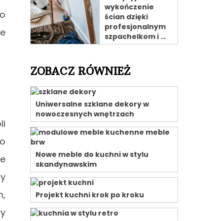
wykończenie
zo
ścian dzięki
profesjonalnym
że
szpachelkom i …
ZOBACZ RÓWNIEŻ
Uniwersalne szklane dekory w
nowoczesnych wnętrzach
li
go
Nowe meble do kuchni w stylu
ie
skandynawskim
cy
m,
Projekt kuchni krok po kroku
ły