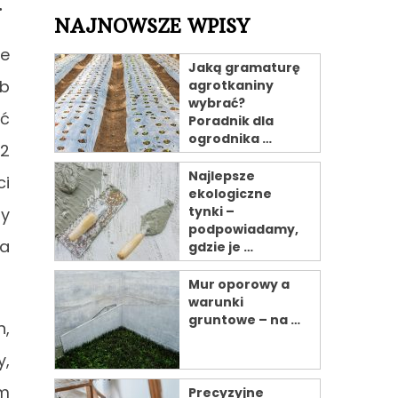
.
NAJNOWSZE WPISY
ze
Jaką gramaturę
ub
agrotkaniny
wybrać?
ić
Poradnik dla
ogrodnika …
 2
Najlepsze
ci
ekologiczne
tynki –
ry
podpowiadamy,
na
gdzie je …
Mur oporowy a
warunki
gruntowe – na …
h,
y,
ym
Precyzyjne