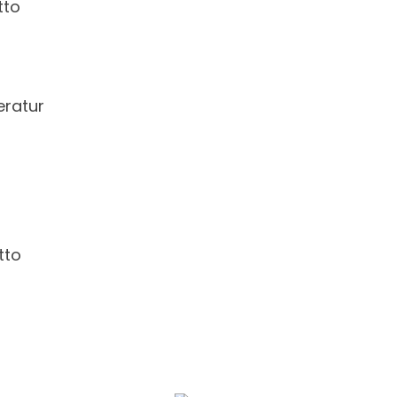
tto
eratur
tto