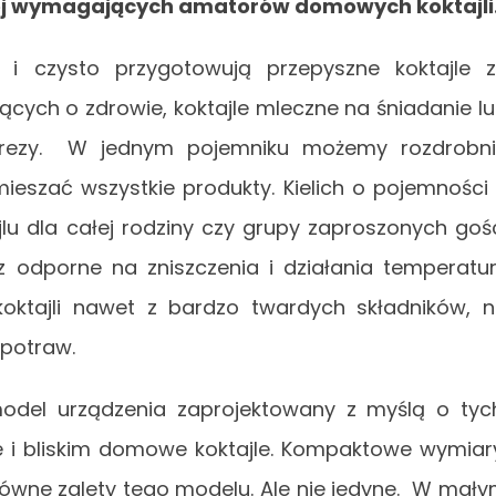
ej wymagających amatorów domowych koktajli
e i czysto przygotowują przepyszne koktajle 
ących o zdrowie, koktajle mleczne na śniadanie l
mprezy. W jednym pojemniku możemy rozdrobn
ieszać wszystkie produkty. Kielich o pojemności
lu dla całej rodziny czy grupy zaproszonych goś
 odporne na zniszczenia i działania temperatu
koktajli nawet z bardzo twardych składników, 
 potraw.
model urządzenia zaprojektowany z myślą o tyc
e i bliskim domowe koktajle. Kompaktowe wymiar
główne zalety tego modelu. Ale nie jedyne. W mał