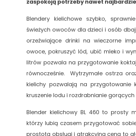
zaspokoją potrzeby nawet najbardzi
Blendery kielichowe szybko, sprawni
świeżych owoców dla dzieci i osób dbaj
orzeźwiające drinki na wieczorne i
owoce, pokruszyć lód, ubić mleko i wym
litrów pozwala na przygotowanie koktaj
równocześnie. Wytrzymałe ostrza oraz
kielichy pozwalają na przygotowanie 
kruszenie lodu i rozdrabnianie gorących
Blender kielichowy BL 460 to prosty 
którzy lubią czasem przygotować sobi
prostota obsługi i atrakcyjna cena to 