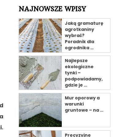
NAJNOWSZE WPISY
Jaką gramaturę
agrotkaniny
wybrać?
Poradnik dla
ogrodnika …
Najlepsze
ekologiczne
tynki –
podpowiadamy,
gdzie je …
Mur oporowy a
warunki
od
gruntowe – na …
za
i.
Precyzyjne