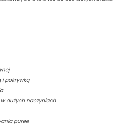
wnej
ką i pokrywką
ia
 w dużych naczyniach
ania puree