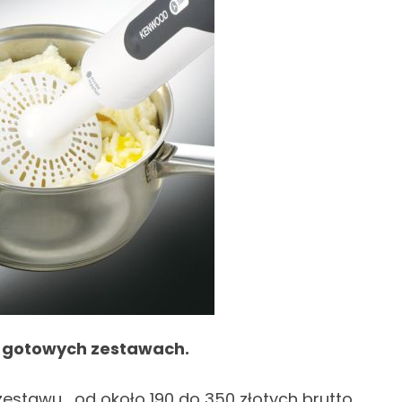
ku gotowych zestawach.
stawu , od około 190 do 350 złotych brutto.