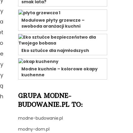
by
smak lata?
cy
Modułowe płyty grzewcze –
na
swoboda aranżacji kuchni
et
go
Eko sztućce dla najmłodszych
ne
ny
Modne kuchnie – kolorowe okapy
by
kuchenne
mą
GRUPA MODNE-
ch
BUDOWANIE.PL TO:
modne-budowanie.pl
modny-dom.pl