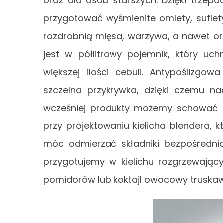
oraz dla osób starszych. Dzięki trzep
przygotować wyśmienite omlety, suflet
rozdrobnią mięsa, warzywa, a nawet o
jest w półlitrowy pojemnik, który u
większej ilości cebuli. Antypoślizgo
szczelna przykrywka, dzięki czemu na
wcześniej produkty możemy schować 
przy projektowaniu kielicha blendera,
móc odmierzać składniki bezpośrednio
przygotujemy w kielichu rozgrzewając
pomidorów lub koktajl owocowy truska