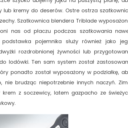
aczce szybko ubijemy jajka na puszystą pianę, a
y lub kremy do deserów. Ostre ostrza szatkowni
rzechy. Szatkownica blendera Triblade wyposażo
chroni nas od płaczu podczas szatkowania naw
wa podstawka pojemnika służy również jako je
dwyżki rozdrobnionej żywności lub przygotowa
do lodówki. Ten sam system został zastosowa
 który ponadto został wyposażony w podziałkę, a
, nie brudząc niepotrzebnie innych naczyń. Zi
y krem z soczewicy, latem gazpacho ze świeży
wkowy.