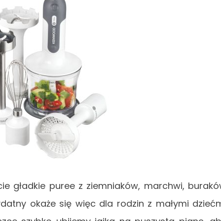
ie gładkie puree z ziemniaków, marchwi, burak
ydatny okaże się więc dla rodzin z małymi dzieć