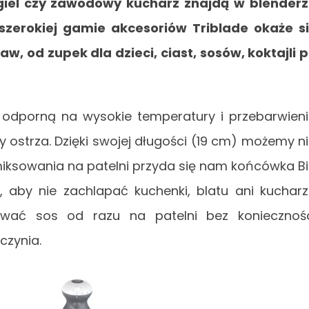
el czy zawodowy kucharz znajdą w blender
 szerokiej gamie akcesoriów Triblade okaże s
, od zupek dla dzieci, ciast, sosów, koktajli 
dporną na wysokie temperatury i przebarwien
ostrza. Dzięki swojej długości (19 cm) możemy n
iksowania na patelni przyda się nam końcówka B
, aby nie zachlapać kuchenki, blatu ani kuchar
wać sos od razu na patelni bez koniecznoś
czynia.