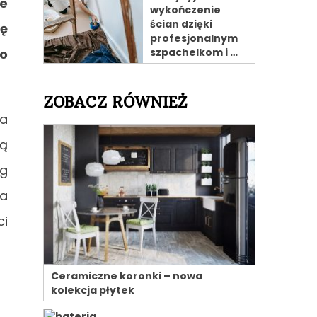
ze
wykończenie
ścian dzięki
ię
profesjonalnym
szpachelkom i …
po
ZOBACZ RÓWNIEŻ
ia
ią
ig
za
ci
Ceramiczne koronki – nowa
kolekcja płytek