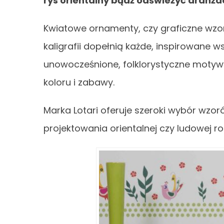
rys orientalny bądź odświeżyć aran
Kwiatowe ornamenty, czy graficzne wz
kaligrafii dopełnią każde, inspirowane 
unowocześnione, folklorystyczne moty
koloru i zabawy.
Marka Lotari oferuje szeroki wybór wz
projektowania orientalnej czy ludowej rol