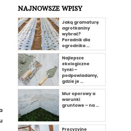
NAJNOWSZE WPISY
Jaką gramaturę
agrotkaniny
wybrać?
Poradnik dla
ogrodnika …
Najlepsze
ekologiczne
tynki –
podpowiadamy,
gdzie je …
Mur oporowy a
warunki
gruntowe – na …
a
u
Precyzyjne