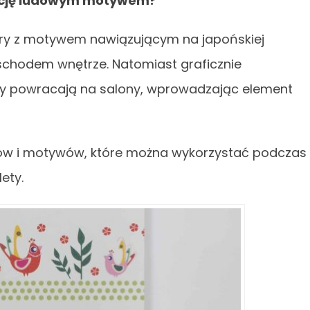
żację ludowym motywem?
ory z motywem nawiązującym na japońskiej
wschodem wnętrze. Natomiast graficznie
wy powracają na salony, wprowadzając element
orów i motywów, które można wykorzystać podczas
ety.