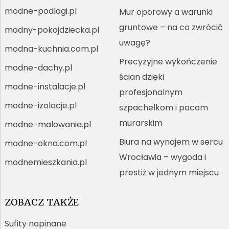
modne-podlogi.pl
Mur oporowy a warunki
gruntowe – na co zwrócić
modny-pokojdziecka.pl
uwagę?
modna-kuchnia.com.pl
Precyzyjne wykończenie
modne-dachy.pl
ścian dzięki
modne-instalacje.pl
profesjonalnym
modne-izolacje.pl
szpachelkom i pacom
murarskim
modne-malowanie.pl
Biura na wynajem w sercu
modne-okna.com.pl
Wrocławia – wygoda i
modnemieszkania.pl
prestiż w jednym miejscu
ZOBACZ TAKŻE
Sufity napinane