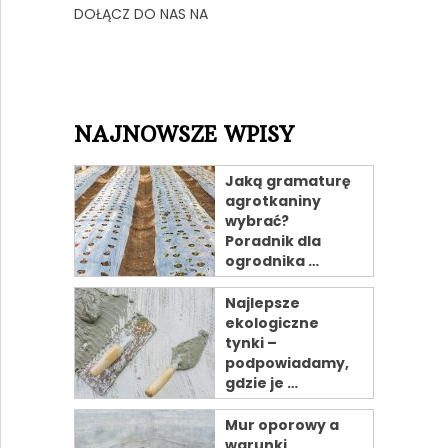
DOŁĄCZ DO NAS NA
NAJNOWSZE WPISY
Jaką gramaturę
agrotkaniny
wybrać?
Poradnik dla
ogrodnika …
Najlepsze
ekologiczne
tynki –
podpowiadamy,
gdzie je …
Mur oporowy a
warunki