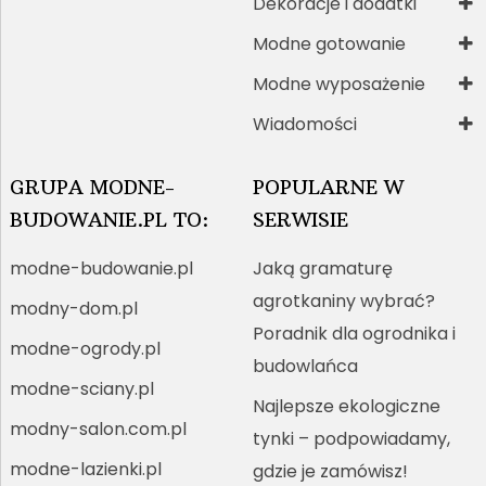
Dekoracje i dodatki
Modne gotowanie
Modne wyposażenie
Wiadomości
GRUPA MODNE-
POPULARNE W
BUDOWANIE.PL TO:
SERWISIE
modne-budowanie.pl
Jaką gramaturę
agrotkaniny wybrać?
modny-dom.pl
Poradnik dla ogrodnika i
modne-ogrody.pl
budowlańca
modne-sciany.pl
Najlepsze ekologiczne
modny-salon.com.pl
tynki – podpowiadamy,
modne-lazienki.pl
gdzie je zamówisz!