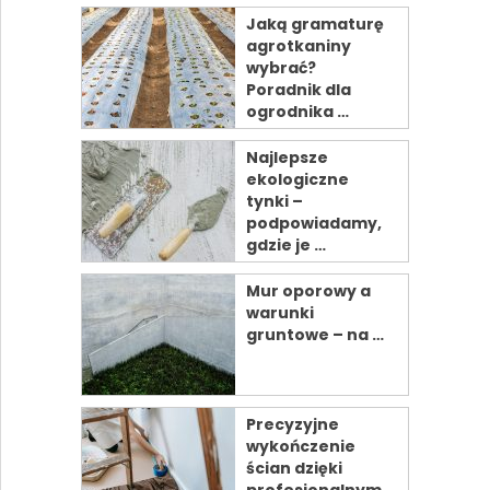
Jaką gramaturę
agrotkaniny
wybrać?
Poradnik dla
ogrodnika …
Najlepsze
ekologiczne
tynki –
podpowiadamy,
gdzie je …
Mur oporowy a
warunki
gruntowe – na …
Precyzyjne
wykończenie
ścian dzięki
profesjonalnym