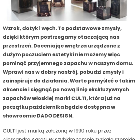
Wzrok, dotyk i węch. To podstawowe zmysły,
dzięki którym postrzegamy otaczającą nas
przestrzeń. Doceniając wnętrza urządzone z
dużym poczuciem estetyki nie możemy więc
pominąć przyjemnego zapachu w naszym domu.
Wprawi nas w dobry nastrój, pobudzi zmysły i
zainspiruje do działania. Warto pomyśleć o takim
akcencie i sięgnąć po nową linię ekskluzywnych
zapachów włoskiej marki CULTI, która już na
początku października będzie dostępna w
showroomie DADO DESIGN.
CULTI jest marką założoną w 1990 roku przez
Alessandro Agrati. W szybkim tempie zyskała szerokie