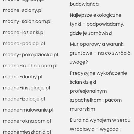
budowlańca
modne-sciany.pl
Najlepsze ekologiczne
modny-salon.com.pl
tynki – podpowiadamy,
modne-lazienki.pl
gdzie je zamówisz!
modne-podlogi.pl
Mur oporowy a warunki
gruntowe – na co zwrócić
modny-pokojdziecka.pl
uwagę?
modna-kuchnia.com.pl
Precyzyjne wykończenie
modne-dachy.pl
ścian dzięki
modne-instalacje.pl
profesjonalnym
modne-izolacje.pl
szpachelkom i pacom
murarskim
modne-malowanie.pl
Biura na wynajem w sercu
modne-okna.com.pl
Wrocławia – wygoda i
modnemieszkania.pl