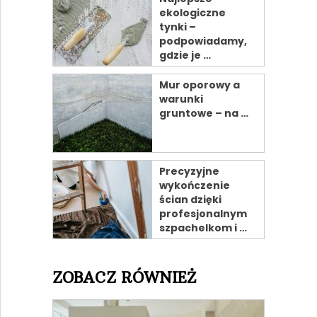
ekologiczne
tynki –
podpowiadamy,
gdzie je …
Mur oporowy a
warunki
gruntowe – na …
Precyzyjne
wykończenie
ścian dzięki
profesjonalnym
szpachelkom i …
ZOBACZ RÓWNIEŻ