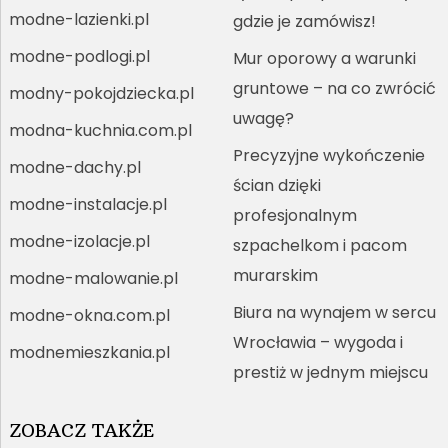
modne-lazienki.pl
gdzie je zamówisz!
modne-podlogi.pl
Mur oporowy a warunki
gruntowe – na co zwrócić
modny-pokojdziecka.pl
uwagę?
modna-kuchnia.com.pl
Precyzyjne wykończenie
modne-dachy.pl
ścian dzięki
modne-instalacje.pl
profesjonalnym
modne-izolacje.pl
szpachelkom i pacom
murarskim
modne-malowanie.pl
Biura na wynajem w sercu
modne-okna.com.pl
Wrocławia – wygoda i
modnemieszkania.pl
prestiż w jednym miejscu
ZOBACZ TAKŻE