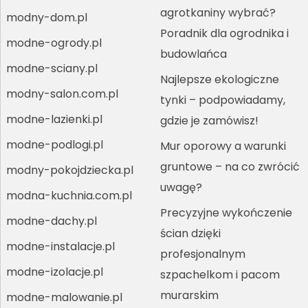
agrotkaniny wybrać?
modny-dom.pl
Poradnik dla ogrodnika i
modne-ogrody.pl
budowlańca
modne-sciany.pl
Najlepsze ekologiczne
modny-salon.com.pl
tynki – podpowiadamy,
modne-lazienki.pl
gdzie je zamówisz!
modne-podlogi.pl
Mur oporowy a warunki
gruntowe – na co zwrócić
modny-pokojdziecka.pl
uwagę?
modna-kuchnia.com.pl
Precyzyjne wykończenie
modne-dachy.pl
ścian dzięki
modne-instalacje.pl
profesjonalnym
modne-izolacje.pl
szpachelkom i pacom
murarskim
modne-malowanie.pl