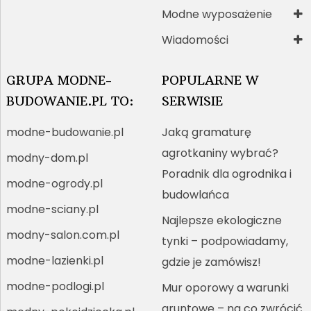
Modne wyposażenie
Wiadomości
GRUPA MODNE-
POPULARNE W
BUDOWANIE.PL TO:
SERWISIE
modne-budowanie.pl
Jaką gramaturę
agrotkaniny wybrać?
modny-dom.pl
Poradnik dla ogrodnika i
modne-ogrody.pl
budowlańca
modne-sciany.pl
Najlepsze ekologiczne
modny-salon.com.pl
tynki – podpowiadamy,
modne-lazienki.pl
gdzie je zamówisz!
modne-podlogi.pl
Mur oporowy a warunki
gruntowe – na co zwrócić