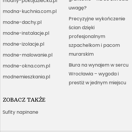
modny-pokojdziecka.pl
uwagę?
modna-kuchnia.com.pl
Precyzyjne wykończenie
modne-dachy.pl
ścian dzięki
modne-instalacje.pl
profesjonalnym
modne-izolacje.pl
szpachelkom i pacom
murarskim
modne-malowanie.pl
Biura na wynajem w sercu
modne-okna.com.pl
Wrocławia – wygoda i
modnemieszkania.pl
prestiż w jednym miejscu
ZOBACZ TAKŻE
Sufity napinane