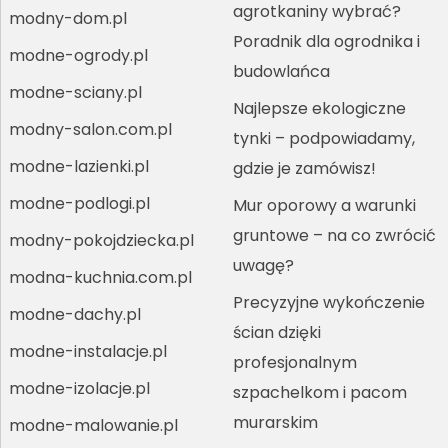
agrotkaniny wybrać?
modny-dom.pl
Poradnik dla ogrodnika i
modne-ogrody.pl
budowlańca
modne-sciany.pl
Najlepsze ekologiczne
modny-salon.com.pl
tynki – podpowiadamy,
modne-lazienki.pl
gdzie je zamówisz!
modne-podlogi.pl
Mur oporowy a warunki
gruntowe – na co zwrócić
modny-pokojdziecka.pl
uwagę?
modna-kuchnia.com.pl
Precyzyjne wykończenie
modne-dachy.pl
ścian dzięki
modne-instalacje.pl
profesjonalnym
modne-izolacje.pl
szpachelkom i pacom
murarskim
modne-malowanie.pl