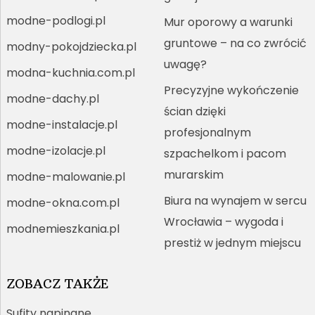
modne-podlogi.pl
Mur oporowy a warunki
gruntowe – na co zwrócić
modny-pokojdziecka.pl
uwagę?
modna-kuchnia.com.pl
Precyzyjne wykończenie
modne-dachy.pl
ścian dzięki
modne-instalacje.pl
profesjonalnym
modne-izolacje.pl
szpachelkom i pacom
murarskim
modne-malowanie.pl
Biura na wynajem w sercu
modne-okna.com.pl
Wrocławia – wygoda i
modnemieszkania.pl
prestiż w jednym miejscu
ZOBACZ TAKŻE
Sufity napinane