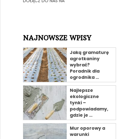
DOŁĄCZ DO NAS NA
NAJNOWSZE WPISY
Jaką gramaturę
agrotkaniny
wybrać?
Poradnik dla
ogrodnika …
Najlepsze
ekologiczne
tynki –
podpowiadamy,
gdzie je …
Mur oporowy a
warunki