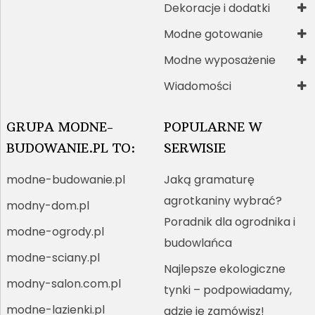
Dekoracje i dodatki
Modne gotowanie
Modne wyposażenie
Wiadomości
GRUPA MODNE-
POPULARNE W
BUDOWANIE.PL TO:
SERWISIE
modne-budowanie.pl
Jaką gramaturę
agrotkaniny wybrać?
modny-dom.pl
Poradnik dla ogrodnika i
modne-ogrody.pl
budowlańca
modne-sciany.pl
Najlepsze ekologiczne
modny-salon.com.pl
tynki – podpowiadamy,
modne-lazienki.pl
gdzie je zamówisz!